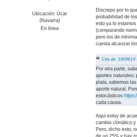
Discrepo por lo qu
Ubicación: Úcar
probabilidad de lo
(Navarra)
esto ya lo estamos
En línea
(comparando norma
pero los de mínima
cuesta alcanzar lo
Cita de: 180961X
Por otra parte, sa
aportes naturales;
plata, sabemos la
aporte natural. Po
estocásticos
https
cada causa.
Aquí estoy de acue
cambio climático y
Pero, dicho esto, 
de un 25% y hay zo