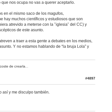
o que nos ocupa no vas a querer aceptarlo.
nos en el mismo saco de los magufos,
ue hay muchos científicos y estudiosos que son
era atrevido a meterse con la "iglesia" del CC) y
cépticos de este asunto.
treven a traer a esta gente a debates en los medios,
sunto. Y no estamos hablando de “la bruja Lola” y
oste de crearla...
#4897
o así y me disculpo también.