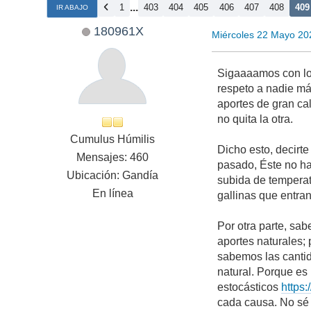
...
1
403
404
405
406
407
408
409
IR ABAJO
180961X
Miércoles 22 Mayo 20
Sigaaaamos con los
respeto a nadie má
aportes de gran ca
no quita la otra.
Cumulus Húmilis
Dicho esto, decirt
Mensajes: 460
pasado, Éste no h
Ubicación: Gandía
subida de temperat
En línea
gallinas que entran
Por otra parte, sa
aportes naturales;
sabemos las canti
natural. Porque es
estocásticos
https
cada causa. No sé 