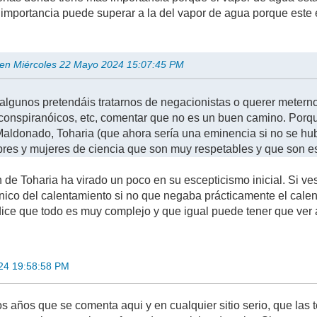
importancia puede superar a la del vapor de agua porque este
 en Miércoles 22 Mayo 2024 15:07:45 PM
 algunos pretendáis tratarnos de negacionistas o querer meter
 conspiranóicos, etc, comentar que no es un buen camino. Porq
aldonado, Toharia (que ahora sería una eminencia si no se hubi
es y mujeres de ciencia que son muy respetables y que son es
 de Toharia ha virado un poco en su escepticismo inicial. Si ve
nico del calentamiento si no que negaba prácticamente el cale
 dice que todo es muy complejo y que igual puede tener que ver
24 19:58:58 PM
años que se comenta aqui y en cualquier sitio serio, que las te