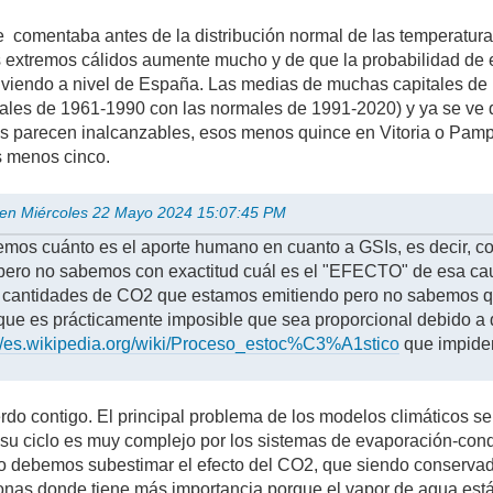
e comentaba antes de la distribución normal de las temperatur
s extremos cálidos aumente mucho y de que la probabilidad de 
 viendo a nivel de España. Las medias de muchas capitales de 
les de 1961-1990 con las normales de 1991-2020) y ya se ve 
s parecen inalcanzables, esos menos quince en Vitoria o Pamp
s menos cinco.
 en Miércoles 22 Mayo 2024 15:07:45 PM
bemos cuánto es el aporte humano en cuanto a GSIs, es decir
 pero no sabemos con exactitud cuál es el "EFECTO" de esa c
s cantidades de CO2 que estamos emitiendo pero no sabemos qu
rque es prácticamente imposible que sea proporcional debido a 
://es.wikipedia.org/wiki/Proceso_estoc%C3%A1stico
que impiden
rdo contigo. El principal problema de los modelos climáticos se
 su ciclo es muy complejo por los sistemas de evaporación-cond
no debemos subestimar el efecto del CO2, que siendo conserva
nas donde tiene más importancia porque el vapor de agua está