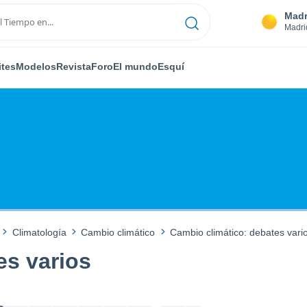
Madr
Madri
ites
Modelos
Revista
Foro
El mundo
Esquí
Climatología
Cambio climático
Cambio climático: debates vari
es varios