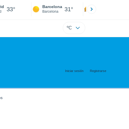
id
Barcelona
Sevilla
33°
31°
35°
d
Barcelona
Sevilla
ºC
Iniciar sesión
Registrarse
os