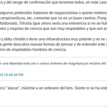
va y del sesgo de confirmación que tenemos todos, en este cas
 algunos pretendáis tratarnos de negacionistas o querer meter
 conspiranóicos, etc, comentar que no es un buen camino. Porq
aldonado, Toharia (que ahora sería una eminencia si no se hubi
es y mujeres de ciencia que son muy respetables y que son es
 Lobby climático tiene una infraestructura muy potente y no se a
la gente descubra nuevas formas de pensar y de entender este a
 sino de respetables hombres de ciencia.
r una falsedad está uno o varios órdenes de magnitud por encima del c
24 16:44:44 PM
co "atacar", máxime a un veterano del foro. Siento si se ha vist