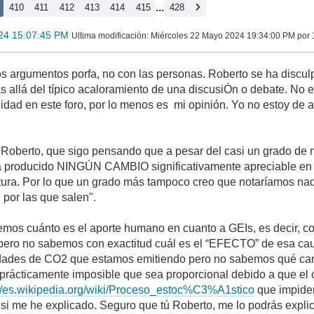
...
410
411
412
413
414
415
428
24 15:07:45 PM
Ultima modificación
: Miércoles 22 Mayo 2024 19:34:00 PM por
 argumentos porfa, no con las personas. Roberto se ha disculpad
s allá del típico acaloramiento de una discusiÓn o debate. No e
lidad en este foro, por lo menos es mi opinión. Yo no estoy de
e Roberto, que sigo pensando que a pesar del casi un grado de
a producido NINGÚN CAMBIO significativamente apreciable en 
ura. Por lo que un grado más tampoco creo que notaríamos nad
 por las que salen".
bemos cuánto es el aporte humano en cuanto a GEIs, es decir,
 pero no sabemos con exactitud cuál es el “EFECTO” de esa ca
dades de CO2 que estamos emitiendo pero no sabemos qué cant
 prácticamente imposible que sea proporcional debido a que el
://es.wikipedia.org/wiki/Proceso_estoc%C3%A1stico
que impiden
si me he explicado. Seguro que tú Roberto, me lo podrás explic