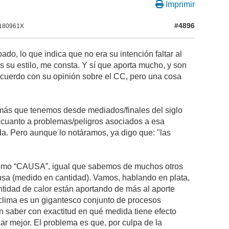
Imprimir
#4896
 180961X
o, lo que indica que no era su intención faltar al
s su estilo, me consta. Y sí que aporta mucho, y son
 acuerdo con su opinión sobre el CC, pero una cosa
 más que tenemos desde mediados/finales del siglo
cuanto a problemas/peligros asociados a esa
a. Pero aunque lo notáramos, ya digo que: "las
 como “CAUSA”, igual que sabemos de muchos otros
usa (medido en cantidad). Vamos, hablando en plata,
idad de calor están aportando de más al aporte
 clima es un gigantesco conjunto de procesos
 saber con exactitud en qué medida tiene efecto
ar mejor. El problema es que, por culpa de la