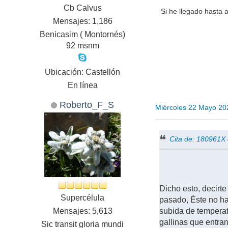
Cb Calvus
Si he llegado hasta
Mensajes: 1,186
Benicasim ( Montornés)
92 msnm
Ubicación: Castellón
En línea
Roberto_F_S
Miércoles 22 Mayo 20
Cita de: 180961X
Dicho esto, decirt
Supercélula
pasado, Éste no h
Mensajes: 5,613
subida de temperat
gallinas que entran
Sic transit gloria mundi