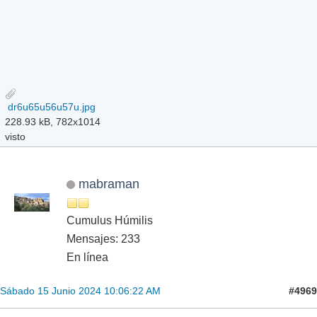
dr6u65u56u57u.jpg
228.93 kB, 782x1014
visto
mabraman
Cumulus Húmilis
Mensajes: 233
En línea
#4969
Sábado 15 Junio 2024 10:06:22 AM