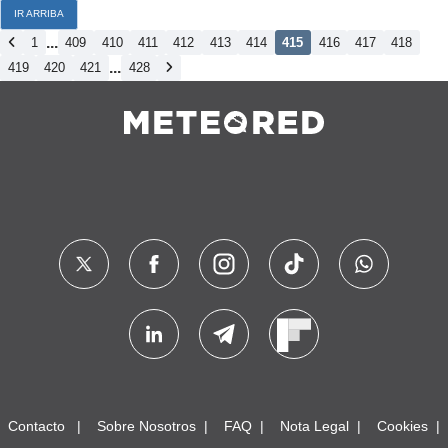
IR ARRIBA
...
1
409
410
411
412
413
414
415
416
417
418
...
419
420
421
428
Contacto
Sobre Nosotros
FAQ
Nota Legal
Cookies