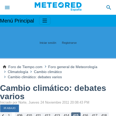
Menú Principal
Iniciar sesión
Registrarse
Foro de Tiempo.com
Foro general de Meteorología
Climatología
Cambio climático
Cambio climático: debates varios
Cambio climático: debates
varios
Iniciado por Norte, Jueves 24 Noviembre 2011 20:08:43 PM
IR ABAJO
...
1
409
410
411
412
413
414
415
416
417
418