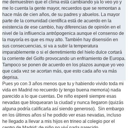
me demuestren que el clima está cambiando ya lo veo yo y
me lo cuenta la gente mayor, recuerdos que se remontan a
hace más de cien años, de su padres y abuelos. La mayor
parte de la comunidad científica está de acuerdo en la
existencia de ese cambio, hay diferencias de opinión en el
nivel de la infliuencia antrópogenica aunque el consenso de
la mayoría es que es muy alto. También hay disensión en
sus consecuencias, si va a subir la temperatura
imparablemente o si el derretimiento del hielo dulce cortará
la corriente del Golfo provocando un enfriamiento de Europa.
Tampoco se ponen de acuerdo en los plazos aunque yo veo
que cada vez se acortan más, que esto cada año va más
deprisa.
Pues yo con 3 años menos que tu y habiendo vivido toda mi
vida en Madrid no recuerdo (y tengo buena memoria) nada
parecido a lo que cuentas. De niño esperé siempre esas
nevadas que bloquearan la ciudad y nunca llegaron (quizás
alguna podría calificarla así siendo generoso). Sin embargo
en los últimos años sí he podido ver esas nevadas, incluso
he llegado a llevar a mis hijos en trineo al colegio por el
centro de Madrid; de niño no viví nada parecido.