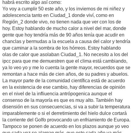
habrá escrito algo así como:
Yo voy a cumplir 50 este año, y los inviernos de mi niñez y
adolescencia tanto en Ciudad_1 donde viví, como en
Región_2 donde vivo, no tienen nada que ver con los de
hoy. Estoy hablando de mucho calor a nivel del mar, donde
gente que hoy tendría más de 90 años tenía que acudir en
chanclas y bermudas a la escuela a causa del calor y tendría
que caminar a la sombra de los hórreos. Estoy hablando
olas de calor que asolaban Ciudad_1. No necesito a los del
ipcc para que me demuestren que el clima está cambiando,
ya lo veo yo y me lo cuenta la gente mayor, recuerdos que se
remontan a hace más de cien años, de su padres y abuelos.
La mayor parte de la comunidad científica está de acuerdo
en la existencia de ese cambio, hay diferencias de opinión
en el nivel de la infliuencia antrópogenica aunque el
consenso de la mayoría es que es muy alto. También hay
disensión en sus consecuencias, si va a subir la temperatura
imparablemente o si el derretimiento del hielo dulce cortará
la corriente del Golfo provocando un enfriamiento de Europa.
Tampoco se ponen de acuerdo en los plazos aunque yo veo
que cada vez se alargan más, que esto cada año va más