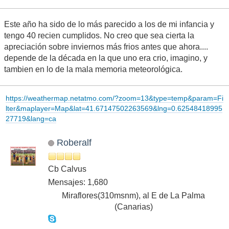
Este año ha sido de lo más parecido a los de mi infancia y
tengo 40 recien cumplidos. No creo que sea cierta la
apreciación sobre inviernos más frios antes que ahora....
depende de la década en la que uno era crio, imagino, y
tambien en lo de la mala memoria meteorológica.
https://weathermap.netatmo.com/?zoom=13&type=temp&param=Fi
lter&maplayer=Map&lat=41.67147502263569&lng=0.62548418995
27719&lang=ca
Roberalf
Cb Calvus
Mensajes: 1,680
Miraflores(310msnm), al E de La Palma
(Canarias)