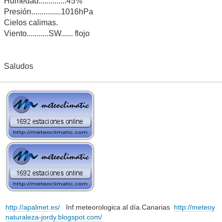
Humedad..............45%
Presión...............1016hPa
Cielos calimas.
Viento...........SW...... flojo
Saludos
http://apalmet.es/
Inf.meteorologica al día.Canarias
http://meteoy
naturaleza-jordy.blogspot.com/