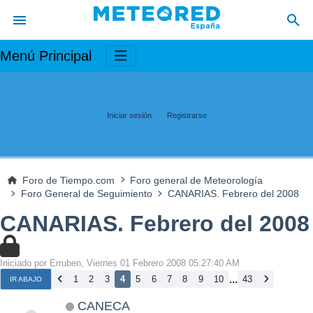
Menú Principal
Iniciar sesión
Registrarse
Foro de Tiempo.com
Foro general de Meteorología
Foro General de Seguimiento
CANARIAS. Febrero del 2008
CANARIAS. Febrero del 2008
Iniciado por Erruben, Viernes 01 Febrero 2008 05:27:40 AM
...
1
2
3
4
5
6
7
8
9
10
43
IR ABAJO
CANECA