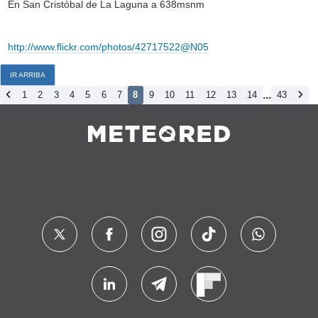
En San Cristóbal de La Laguna a 638msnm
http://www.flickr.com/photos/42717522@N05
IR ARRIBA
...
1
2
3
4
5
6
7
8
9
10
11
12
13
14
43