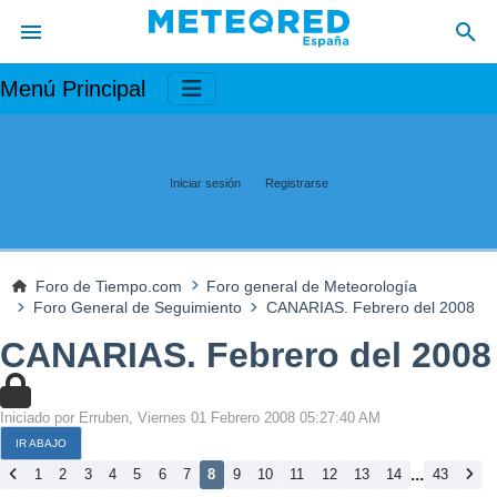
Menú Principal
Iniciar sesión
Registrarse
Foro de Tiempo.com
Foro general de Meteorología
Foro General de Seguimiento
CANARIAS. Febrero del 2008
CANARIAS. Febrero del 2008
Iniciado por Erruben, Viernes 01 Febrero 2008 05:27:40 AM
IR ABAJO
...
1
2
3
4
5
6
7
8
9
10
11
12
13
14
43