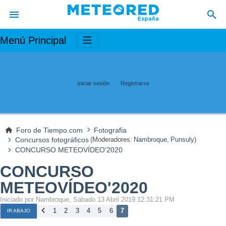
Menú Principal
Iniciar sesión
Registrarse
Foro de Tiempo.com
Fotografia
Concursos fotográficos
(Moderadores:
Nambroque
,
Punsuly
)
CONCURSO METEOVÍDEO'2020
CONCURSO
METEOVÍDEO'2020
Iniciado por Nambroque, Sábado 13 Abril 2019 12:31:21 PM
1
2
3
4
5
6
7
IR ABAJO