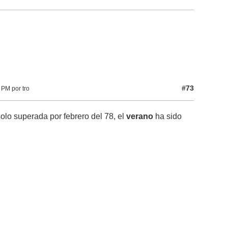
#73
 PM por tro
solo superada por febrero del 78, el
verano
ha sido