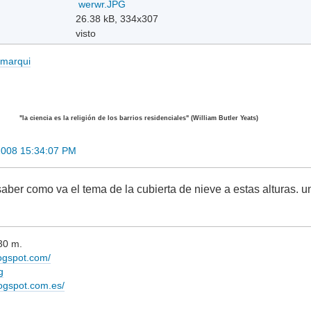
werwr.JPG
26.38 kB, 334x307
visto
romarqui
"la ciencia es la religión de los barrios residenciales" (William Butler Yeats)
2008 15:34:07 PM
aber como va el tema de la cubierta de nieve a estas alturas. u
30 m.
logspot.com/
g
logspot.com.es/