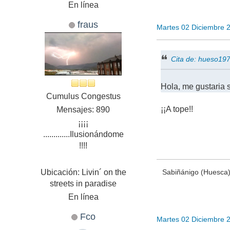
En línea
fraus
Martes 02 Diciembre 
Cita de: hueso19
Hola, me gustaria s
Cumulus Congestus
¡¡A tope!!
Mensajes: 890
¡¡¡¡
.............Ilusionándome
!!!!
Ubicación: Livin´ on the
Sabiñánigo (Huesca
streets in paradise
En línea
Fco
Martes 02 Diciembre 