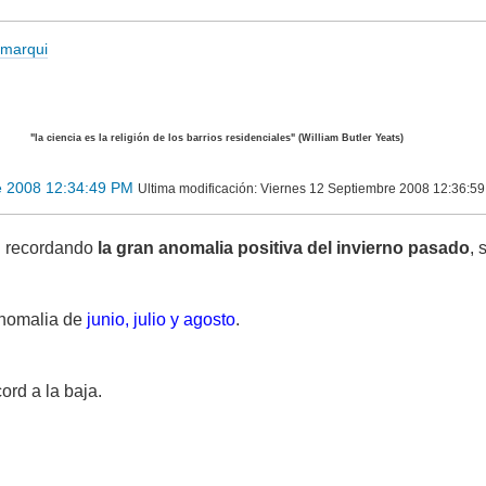
romarqui
"la ciencia es la religión de los barrios residenciales" (William Butler Yeats)
e 2008 12:34:49 PM
Ultima modificación
: Viernes 12 Septiembre 2008 12:36:59
n recordando
la gran anomalia positiva del invierno pasado
, 
anomalia de
junio, julio y agosto
.
ord a la baja.