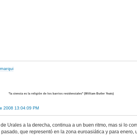
romarqui
"la ciencia es la religión de los barrios residenciales" (William Butler Yeats)
e 2008 13:04:09 PM
, de Urales a la derecha, continua a un buen ritmo, mas si lo 
o pasado, que representó en la zona euroasiática y para enero, 