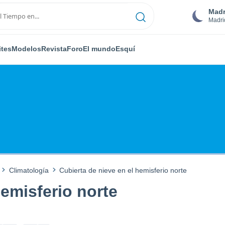
Madr
Madri
ites
Modelos
Revista
Foro
El mundo
Esquí
Climatología
Cubierta de nieve en el hemisferio norte
hemisferio norte