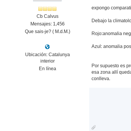
expongo comparativ
Cb Calvus
Debajo la climatol
Mensajes: 1,456
Que sais-je? ( M.d.M.)
Rojo:anomalia neg
Azul: anomalia posi
Ubicación: Catalunya
interior
Por supuesto es pr
En línea
esa zona allí qued
conlleva.