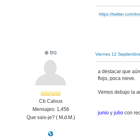
https://twitter.com/t
tro
Viernes 12 Septiembr
a destacar que aú
flojo, poca nieve.
Vemos debajo la 
Cb Calvus
Mensajes: 1,456
junio
y
julio
con rec
Que sais-je? ( M.d.M.)