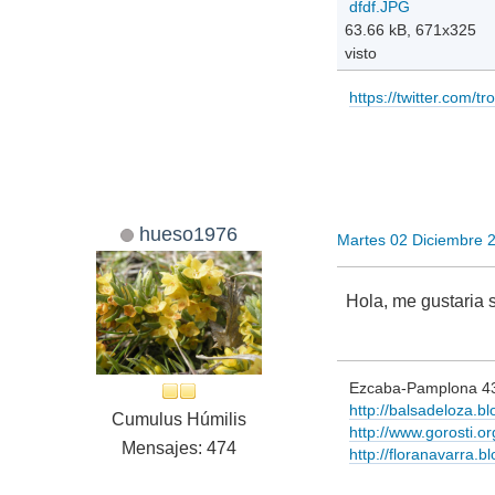
dfdf.JPG
63.66 kB, 671x325
visto
https://twitter.com/t
hueso1976
Martes 02 Diciembre 
Hola, me gustaria s
Ezcaba-Pamplona 4
http://balsadeloza.b
Cumulus Húmilis
http://www.gorosti.or
Mensajes: 474
http://floranavarra.b