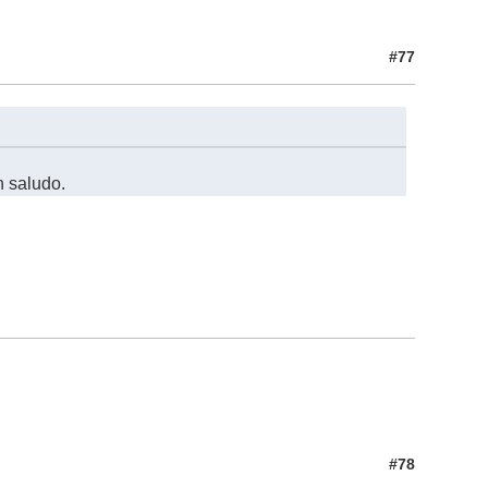
#77
n saludo.
#78