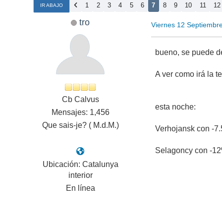
1
2
3
4
5
6
7
8
9
10
11
12
IR ABAJO
tro
Viernes 12 Septiembr
bueno, se puede de
A ver como irá la
Cb Calvus
esta noche:
Mensajes: 1,456
Que sais-je? ( M.d.M.)
Verhojansk con -7.
Selagoncy con -12
Ubicación: Catalunya
interior
En línea