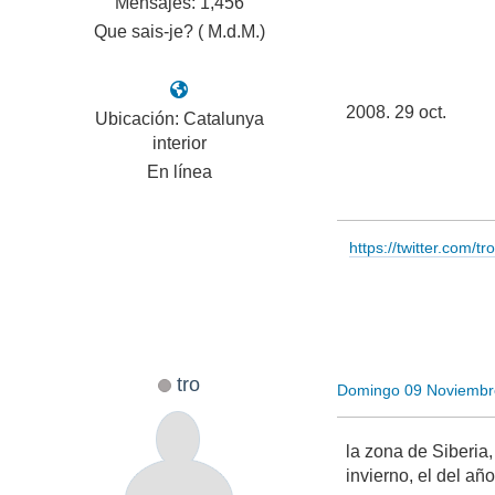
Mensajes: 1,456
Que sais-je? ( M.d.M.)
2008. 29 oct.
Ubicación: Catalunya
interior
En línea
https://twitter.com/t
tro
Domingo 09 Noviembr
la zona de Siberia
invierno, el del añ