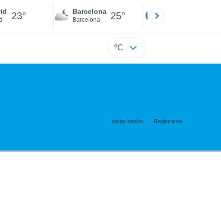
id
Barcelona
Sevilla
23°
25°
22°
d
Barcelona
Sevilla
ºC
Iniciar sesión
Registrarse