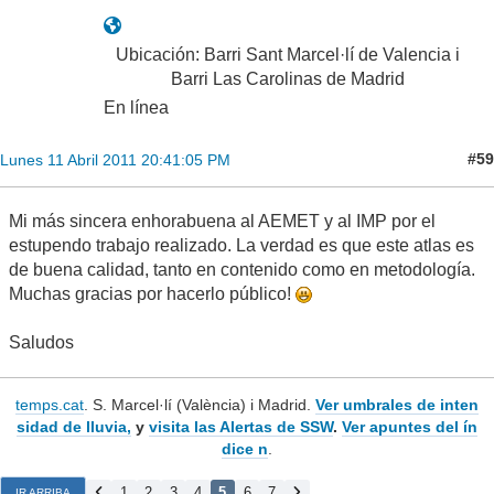
Ubicación: Barri Sant Marcel·lí de Valencia i
Barri Las Carolinas de Madrid
En línea
#59
Lunes 11 Abril 2011 20:41:05 PM
Mi más sincera enhorabuena al AEMET y al IMP por el
estupendo trabajo realizado. La verdad es que este atlas es
de buena calidad, tanto en contenido como en metodología.
Muchas gracias por hacerlo público!
Saludos
temps.cat
. S. Marcel·lí (València) i Madrid.
Ver umbrales de inten
sidad de lluvia,
y
visita las Alertas de SSW
.
Ver apuntes del ín
dice n
.
1
2
3
4
5
6
7
IR ARRIBA