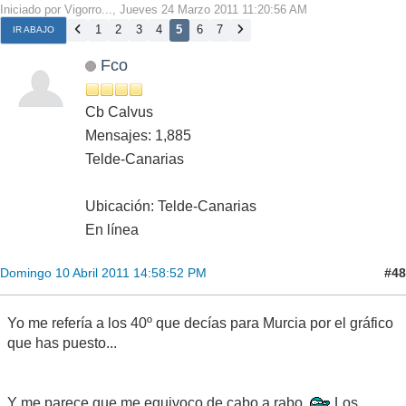
Iniciado por Vigorro..., Jueves 24 Marzo 2011 11:20:56 AM
1
2
3
4
5
6
7
IR ABAJO
Fco
Cb Calvus
Mensajes: 1,885
Telde-Canarias
Ubicación: Telde-Canarias
En línea
#48
Domingo 10 Abril 2011 14:58:52 PM
Yo me refería a los 40º que decías para Murcia por el gráfico
que has puesto...
Y me parece que me equivoco de cabo a rabo
Los