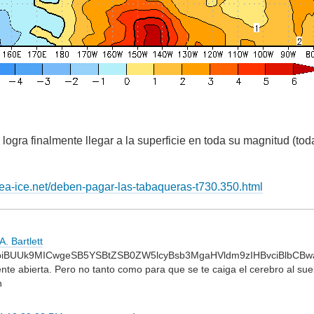
 logra finalmente llegar a la superficie en toda su magnitud (tod
-sea-ice.net/deben-pagar-las-tabaqueras-t730.350.html
. Bartlett
biBUUk9MICwgeSB5YSBtZSB0ZW5lcyBsb3MgaHVldm9zIHBvciBlbCBw
nte abierta. Pero no tanto como para que se te caiga el cerebro al suel
n