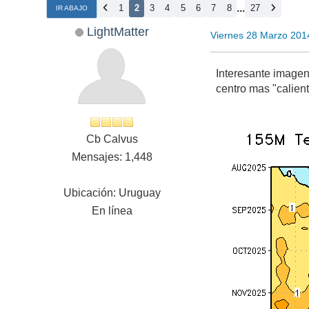
...
1
2
3
4
5
6
7
8
27
IR ABAJO
LightMatter
Viernes 28 Marzo 201
Interesante imagen 
centro mas "calien
Cb Calvus
Mensajes: 1,448
Ubicación: Uruguay
En línea