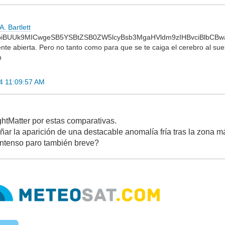
. Bartlett
biBUUk9MICwgeSB5YSBtZSB0ZW5lcyBsb3MgaHVldm9zIHBvciBlbCBw
nte abierta. Pero no tanto como para que se te caiga el cerebro al suel
n
4 11:09:57 AM
htMatter por estas comparativas.
ar la aparición de una destacable anomalía fría tras la zona 
intenso paro también breve?