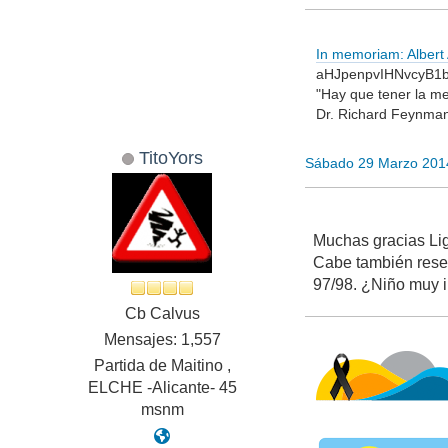
In memoriam: Albert A
aHJpenpvIHNvcyB1
"Hay que tener la me
Dr. Richard Feynma
TitoYors
Sábado 29 Marzo 201
Muchas gracias Lig
Cabe también reseñ
97/98. ¿Niño muy 
Cb Calvus
Mensajes: 1,557
Partida de Maitino ,
ELCHE -Alicante- 45
msnm