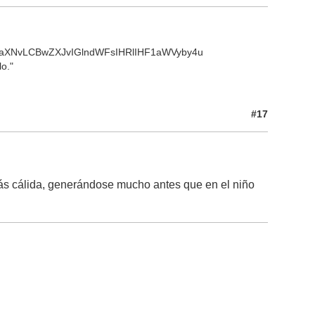
aXNvLCBwZXJvIGlndWFsIHRlIHF1aWVyby4u
o."
#17
más cálida, generándose mucho antes que en el niño