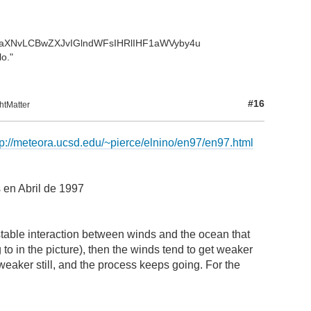
aXNvLCBwZXJvIGlndWFsIHRlIHF1aWVyby4u
o."
#16
htMatter
tp://meteora.ucsd.edu/~pierce/elnino/en97/en97.html
 en Abril de 1997
stable interaction between winds and the ocean that
g to in the picture), then the winds tend to get weaker
eaker still, and the process keeps going. For the