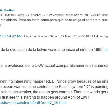
. Bartlett
biBUUk9MICwgeSB5YSBtZSB0ZW5lcyBsb3MgaHVldm9zIHBvciBlbCBw
nte abierta. Pero no tanto como para que se te caiga el cerebro al suel
n
4 03:54:42 AM
Ultima modificación
: Sábado 29 Marzo 2014 04:18:09 AM por Lig
 de la evolucion de la kelvin wave que inicio el niño de 1998
ht
e la evolucion de la EKW actual ,comparativamente estaríamos
something interesting happened. El Niños grow because of an un
the ocean warms in the center of the Pacific (where "D" is pointin
e winds get weaker, the ocean gets warmer. Then the winds get w
 first see this starting to happen around April of 1997.
d.edu/~pierce/elnino/en97/en97_16.html