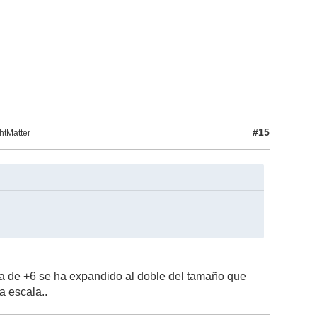
#15
htMatter
ía de +6 se ha expandido al doble del tamaño que
a escala..