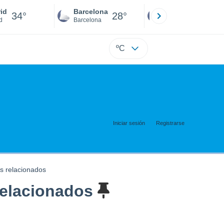
id
Barcelona
Sevilla
34°
28°
32°
d
Barcelona
Sevilla
ºC
Iniciar sesión
Registrarse
s relacionados
relacionados