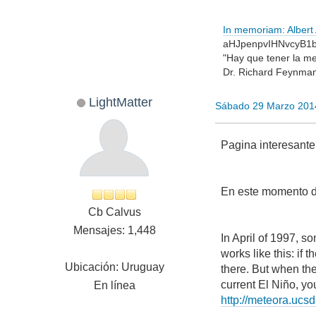
In memoriam: Albert A
aHJpenpvIHNvcyB1
"Hay que tener la me
Dr. Richard Feynma
LightMatter
Sábado 29 Marzo 201
Pagina interesante
En este momento d
Cb Calvus
Mensajes: 1,448
In April of 1997, 
works like this: if 
Ubicación: Uruguay
there. But when th
current El Niño, you
En línea
http://meteora.ucs