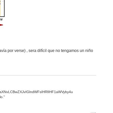
avía por verse) , sera difícil que no tengamos un niño
aXNvLCBwZXJvIGlndWFsIHRlIHF1aWVyby4u
o."