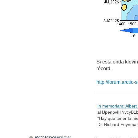
Si esta onda klevin
récord..
http://forum.arctic
In memoriam: Albert A
aHJpenpvIHNvcyB1
"Hay que tener la me
Dr. Richard Feynma
BCNsnowplow