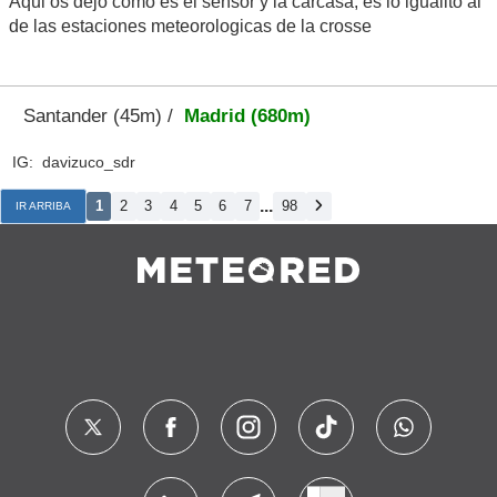
Aqui os dejo como es el sensor y la carcasa, es lo igualito al
de las estaciones meteorologicas de la crosse
Santander (45m) /
Madrid (680m)
IG: davizuco_sdr
...
1
2
3
4
5
6
7
98
IR ARRIBA