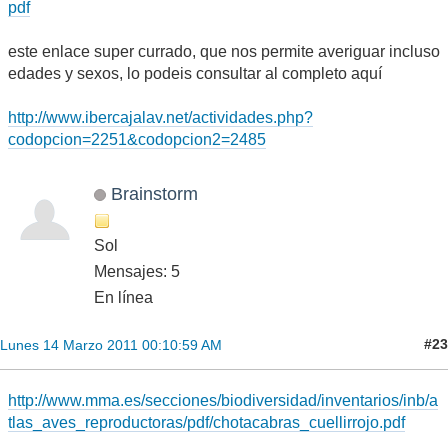
pdf
este enlace super currado, que nos permite averiguar incluso
edades y sexos, lo podeis consultar al completo aquí
http://www.ibercajalav.net/actividades.php?
codopcion=2251&codopcion2=2485
Brainstorm
Sol
Mensajes: 5
En línea
#23
Lunes 14 Marzo 2011 00:10:59 AM
http://www.mma.es/secciones/biodiversidad/inventarios/inb/a
tlas_aves_reproductoras/pdf/chotacabras_cuellirrojo.pdf