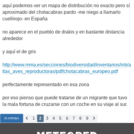
aquí podemos ver un mapa de distribución no exacto pero sí
aproximado del chotacabras pardo -me niego a llamarlo
cuellirojo- en España
no aparece en el pueblo de drakis y en bastante distancia
alrededor
y aquí el de gris
http://www.mma.es/secciones/biodiversidad/inventarios/inb/a
tlas_aves_reproductoras/pdf/chotacabras_europeo.pdf
perfectamente representado en esa zona
por eso pienso que puede tratarse de un migrante que tuvo
la mala fortuna de cruzarse con un coche en su viaje al sur.
1
2
3
4
5
6
7
8
9
IR ARRIBA