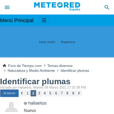
Menú Principal
Iniciar sesión
Registrarse
Foro de Tiempo.com
Temas diversos
Naturaleza y Medio Ambiente
Identificar plumas
Identificar plumas
Iniciado por haliaetus, Martes 08 Marzo 2011 17:15:38 PM
1
2
3
4
5
6
7
8
9
IR ABAJO
haliaetus
Nuevo