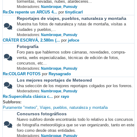
tormentas, nevadas, nubes, atardeceres...
Moderadores:
Nambroque
,
Punsuly
Re:De repente un ARCUS 4...
por
tinydicarl
Reportajes de viajes, pueblos, naturaleza y montaña
Muestra tus fotos de naturaleza y rutas de montaña, visitas a
ciudades y pueblos,...
Moderadores:
Nambroque
,
Punsuly
CRÁTER ESCRIVÁ, 2.580m (...
por
jefoce
Fotografía
Foro para que hablemos sobre cámaras, novedades, compra-
venta, webs especializadas, técnicas de edición de fotos,
concursos, etc...
Moderadores:
Nambroque
,
Punsuly
Re:COLGAR FOTOS
por
Reysagrado
Los mejores reportajes de Meteored
Una selección de los mejores reportajes colgados por los foreros.
Moderadores:
Nambroque
,
Punsuly
Re:Supercélula clásica c...
por
rayo
Subforos
Puramente "meteo"
Viajes, pueblos, naturaleza y montaña
Concursos fotográficos
Nuevo subforo donde encontrarás todo lo relativo a los concursos
de fotografía meteorológica que se van organizando, tanto en este
foro como desde otras entidades.
Moderadores:
Nambroque
,
Punsuly