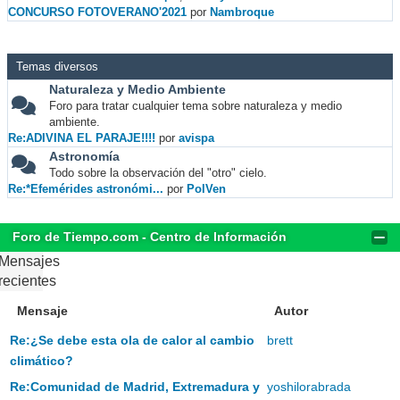
CONCURSO FOTOVERANO'2021
por
Nambroque
Temas diversos
Naturaleza y Medio Ambiente
Foro para tratar cualquier tema sobre naturaleza y medio
ambiente.
Re:ADIVINA EL PARAJE!!!!
por
avispa
Astronomía
Todo sobre la observación del "otro" cielo.
Re:*Efemérides astronómi...
por
PolVen
Foro de Tiempo.com - Centro de Información
Mensajes
recientes
Mensaje
Autor
Re:¿Se debe esta ola de calor al cambio
brett
climático?
Re:Comunidad de Madrid, Extremadura y
yoshilorabrada