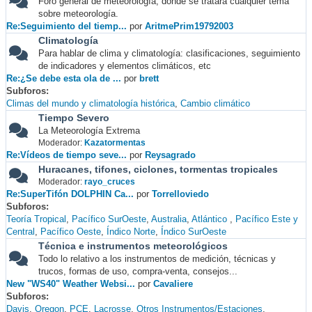
Foro general de meteorología, donde se tratará cualquier tema
sobre meteorología.
Re:Seguimiento del tiemp...
por
AritmePrim19792003
Climatología
Para hablar de clima y climatología: clasificaciones, seguimiento
de indicadores y elementos climáticos, etc
Re:¿Se debe esta ola de ...
por
brett
Subforos
Climas del mundo y climatología histórica
Cambio climático
Tiempo Severo
La Meteorología Extrema
Moderador:
Kazatormentas
Re:Vídeos de tiempo seve...
por
Reysagrado
Huracanes, tifones, ciclones, tormentas tropicales
Moderador:
rayo_cruces
Re:SuperTifón DOLPHIN Ca...
por
Torrelloviedo
Subforos
Teoría Tropical
Pacífico SurOeste
Australia
Atlántico
Pacífico Este y
Central
Pacífico Oeste
Índico Norte
Índico SurOeste
Técnica e instrumentos meteorológicos
Todo lo relativo a los instrumentos de medición, técnicas y
trucos, formas de uso, compra-venta, consejos...
New "WS40" Weather Websi...
por
Cavaliere
Subforos
Davis
Oregon
PCE
Lacrosse
Otros Instrumentos/Estaciones