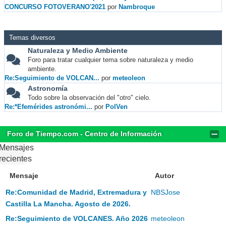
CONCURSO FOTOVERANO'2021
por
Nambroque
Temas diversos
Naturaleza y Medio Ambiente
Foro para tratar cualquier tema sobre naturaleza y medio
ambiente.
Re:Seguimiento de VOLCAN...
por
meteoleon
Astronomía
Todo sobre la observación del "otro" cielo.
Re:*Efemérides astronómi...
por
PolVen
Foro de Tiempo.com - Centro de Información
Mensajes
recientes
Mensaje
Autor
Re:Comunidad de Madrid, Extremadura y
NBSJose
Castilla La Mancha. Agosto de 2026.
Re:Seguimiento de VOLCANES. Año 2026
meteoleon