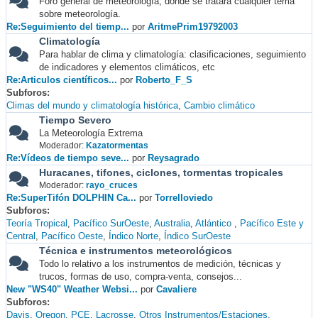
Foro general de meteorología, donde se tratará cualquier tema
sobre meteorología.
Re:Seguimiento del tiemp...
por
AritmePrim19792003
Climatología
Para hablar de clima y climatología: clasificaciones, seguimiento
de indicadores y elementos climáticos, etc
Re:Articulos científicos...
por
Roberto_F_S
Subforos
Climas del mundo y climatología histórica
Cambio climático
Tiempo Severo
La Meteorología Extrema
Moderador:
Kazatormentas
Re:Vídeos de tiempo seve...
por
Reysagrado
Huracanes, tifones, ciclones, tormentas tropicales
Moderador:
rayo_cruces
Re:SuperTifón DOLPHIN Ca...
por
Torrelloviedo
Subforos
Teoría Tropical
Pacífico SurOeste
Australia
Atlántico
Pacífico Este y
Central
Pacífico Oeste
Índico Norte
Índico SurOeste
Técnica e instrumentos meteorológicos
Todo lo relativo a los instrumentos de medición, técnicas y
trucos, formas de uso, compra-venta, consejos...
New "WS40" Weather Websi...
por
Cavaliere
Subforos
Davis
Oregon
PCE
Lacrosse
Otros Instrumentos/Estaciones