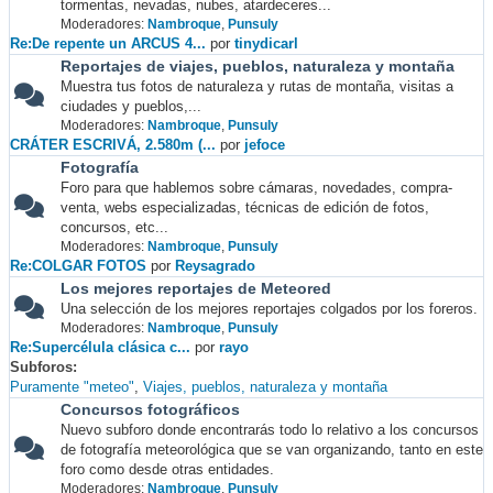
tormentas, nevadas, nubes, atardeceres...
Moderadores:
Nambroque
,
Punsuly
Re:De repente un ARCUS 4...
por
tinydicarl
Reportajes de viajes, pueblos, naturaleza y montaña
Muestra tus fotos de naturaleza y rutas de montaña, visitas a
ciudades y pueblos,...
Moderadores:
Nambroque
,
Punsuly
CRÁTER ESCRIVÁ, 2.580m (...
por
jefoce
Fotografía
Foro para que hablemos sobre cámaras, novedades, compra-
venta, webs especializadas, técnicas de edición de fotos,
concursos, etc...
Moderadores:
Nambroque
,
Punsuly
Re:COLGAR FOTOS
por
Reysagrado
Los mejores reportajes de Meteored
Una selección de los mejores reportajes colgados por los foreros.
Moderadores:
Nambroque
,
Punsuly
Re:Supercélula clásica c...
por
rayo
Subforos
Puramente "meteo"
Viajes, pueblos, naturaleza y montaña
Concursos fotográficos
Nuevo subforo donde encontrarás todo lo relativo a los concursos
de fotografía meteorológica que se van organizando, tanto en este
foro como desde otras entidades.
Moderadores:
Nambroque
,
Punsuly