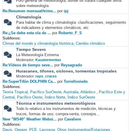
Foro general de meteorología, donde se tratará cualquier tema
sobre meteorología.
Re:Resumen mensual/trime...
por
ipj
Climatología
Para hablar de clima y climatología: clasificaciones, seguimiento
de indicadores y elementos climáticos, etc
Re:¿Se debe esta ola de ...
por
Roberto_F_S
Subforos
Climas del mundo y climatología histórica
Cambio climático
Tiempo Severo
La Meteorología Extrema
Moderador:
Kazatormentas
Re:Vídeos de tiempo seve...
por
Reysagrado
Huracanes, tifones, ciclones, tormentas tropicales
Moderador:
rayo_cruces
Re:SuperTifón DOLPHIN Ca...
por
Torrelloviedo
Subforos
Teoría Tropical
Pacífico SurOeste
Australia
Atlántico
Pacífico Este y
Central
Pacífico Oeste
Índico Norte
Índico SurOeste
Técnica e instrumentos meteorológicos
Todo lo relativo a los instrumentos de medición, técnicas y
trucos, formas de uso, compra-venta, consejos...
New "WS40" Weather Websi...
por
Cavaliere
Subforos
Davis
Oregon
PCE
Lacrosse
Otros Instrumentos/Estaciones