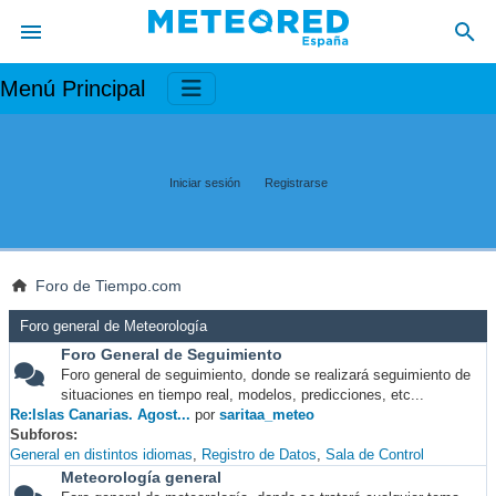
Menú Principal
Iniciar sesión
Registrarse
Foro de Tiempo.com
Foro general de Meteorología
Foro General de Seguimiento
Foro general de seguimiento, donde se realizará seguimiento de
situaciones en tiempo real, modelos, predicciones, etc...
Re:Islas Canarias. Agost...
por
saritaa_meteo
Subforos
General en distintos idiomas
Registro de Datos
Sala de Control
Meteorología general