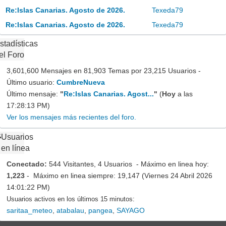
Re:Islas Canarias. Agosto de 2026.
Texeda79
Re:Islas Canarias. Agosto de 2026.
Texeda79
stadísticas
el Foro
3,601,600 Mensajes en 81,903 Temas por 23,215 Usuarios -
Último usuario:
CumbreNueva
Último mensaje:
"
Re:Islas Canarias. Agost...
"
(
Hoy
a las
17:28:13 PM)
Ver los mensajes más recientes del foro.
Usuarios
en línea
Conectado:
544 Visitantes, 4 Usuarios - Máximo en linea hoy:
1,223
- Máximo en linea siempre: 19,147 (Viernes 24 Abril 2026
14:01:22 PM)
Usuarios activos en los últimos 15 minutos:
saritaa_meteo
,
atabalau
,
pangea
,
SAYAGO