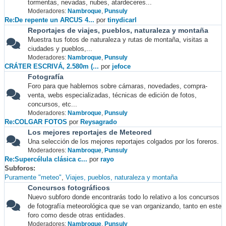
tormentas, nevadas, nubes, atardeceres...
Moderadores:
Nambroque
,
Punsuly
Re:De repente un ARCUS 4...
por
tinydicarl
Reportajes de viajes, pueblos, naturaleza y montaña
Muestra tus fotos de naturaleza y rutas de montaña, visitas a
ciudades y pueblos,...
Moderadores:
Nambroque
,
Punsuly
CRÁTER ESCRIVÁ, 2.580m (...
por
jefoce
Fotografía
Foro para que hablemos sobre cámaras, novedades, compra-
venta, webs especializadas, técnicas de edición de fotos,
concursos, etc...
Moderadores:
Nambroque
,
Punsuly
Re:COLGAR FOTOS
por
Reysagrado
Los mejores reportajes de Meteored
Una selección de los mejores reportajes colgados por los foreros.
Moderadores:
Nambroque
,
Punsuly
Re:Supercélula clásica c...
por
rayo
Subforos
Puramente "meteo"
Viajes, pueblos, naturaleza y montaña
Concursos fotográficos
Nuevo subforo donde encontrarás todo lo relativo a los concursos
de fotografía meteorológica que se van organizando, tanto en este
foro como desde otras entidades.
Moderadores:
Nambroque
,
Punsuly