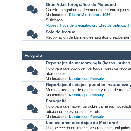
Gran Atlas fotográfico de Meteored
Galería fotográfica de fenómenos meteorológicos.
Moderadores:
Ribera-Met
,
febrero 1956
Subforos
Nubes
Tipos de precipitación
Efectos ópticos
T
Sala de lectura
Recopilación de los mejores asuntos creados por l
Fotografia
Reportajes de meteorología (kazas, nubes, 
Foro para que publiquemos todos nuestros report
atardeceres...
Moderadores:
Nambroque
,
Punsuly
Reportajes de viajes, pueblos, naturaleza
Muestra tus fotos de naturaleza y rutas de montañ
Moderadores:
Nambroque
,
Punsuly
Fotografía
Foro para que hablemos sobre cámaras, novedade
edición de fotos, concursos, etc...
Moderadores:
Nambroque
,
Punsuly
Los mejores reportajes de Meteored
Una selección de los mejores reportajes colgados 