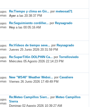
Re:Tiempo y clima en Gir...
por
meteosat71
ajes
Ayer
a las 20:38:37 PM
emas
Re:Seguimiento cordiller...
por
Reysagrado
ajes
Hoy
a las 00:05:16 AM
emas
Re:Vídeos de tiempo seve...
por
Reysagrado
ajes
Jueves 25 Junio 2026 20:31:59 PM
emas
Re:SuperTifón DOLPHIN Ca...
por
Torrelloviedo
ajes
Miércoles 05 Agosto 2026 22:14:23 PM
emas
New "WS40" Weather Websi...
por
Cavaliere
ajes
Viernes 26 Junio 2026 17:49:49 PM
emas
Re:Meteo Campillos Sierr...
por
Meteo Campillos
ajes
Sierra
emas
Domingo 02 Agosto 2026 10:39:27 AM