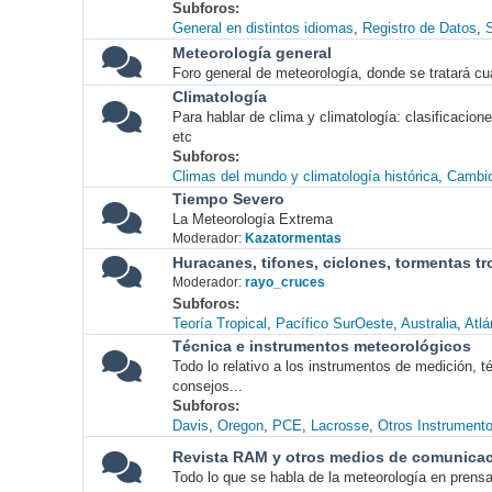
Subforos
General en distintos idiomas
Registro de Datos
S
Meteorología general
Foro general de meteorología, donde se tratará cu
Climatología
Para hablar de clima y climatología: clasificacio
etc
Subforos
Climas del mundo y climatología histórica
Cambio
Tiempo Severo
La Meteorología Extrema
Moderador:
Kazatormentas
Huracanes, tifones, ciclones, tormentas tr
Moderador:
rayo_cruces
Subforos
Teoría Tropical
Pacífico SurOeste
Australia
Atlá
Técnica e instrumentos meteorológicos
Todo lo relativo a los instrumentos de medición, 
consejos...
Subforos
Davis
Oregon
PCE
Lacrosse
Otros Instrument
Revista RAM y otros medios de comunica
Todo lo que se habla de la meteorología en prensa, 