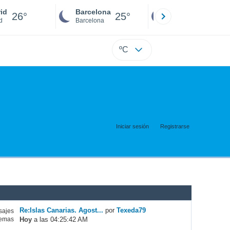
id
Barcelona
Sevilla
26°
25°
25°
d
Barcelona
Sevilla
ºC
Iniciar sesión
Registrarse
Re:Islas Canarias. Agost...
por
Texeda79
ajes
Hoy
a las 04:25:42 AM
emas