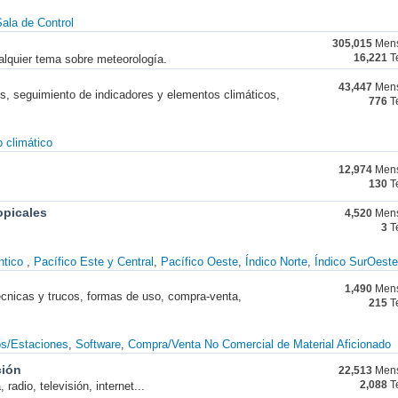
ala de Control
305,015
Mens
alquier tema sobre meteorología.
16,221
T
43,447
Mens
nes, seguimiento de indicadores y elementos climáticos,
776
T
 climático
12,974
Mens
130
T
opicales
4,520
Mens
3
T
ntico
Pacífico Este y Central
Pacífico Oeste
Índico Norte
Índico SurOeste
1,490
Mens
técnicas y trucos, formas de uso, compra-venta,
215
T
os/Estaciones
Software
Compra/Venta No Comercial de Material Aficionado
ción
22,513
Mens
radio, televisión, internet...
2,088
T