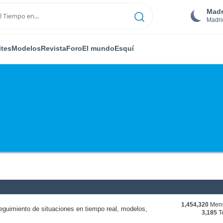
Madr
Madri
ites
Modelos
Revista
Foro
El mundo
Esquí
1,454,320
Mens
eguimiento de situaciones en tiempo real, modelos,
3,185
T