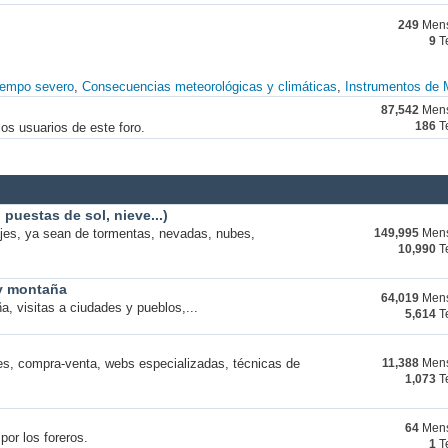
249
Mens
9
T
iempo severo
Consecuencias meteorológicas y climáticas
Instrumentos de 
87,542
Mens
os usuarios de este foro.
186
T
puestas de sol, nieve...)
ajes, ya sean de tormentas, nevadas, nubes,
149,995
Mens
10,990
T
 y montaña
64,019
Mens
a, visitas a ciudades y pueblos,...
5,614
T
s, compra-venta, webs especializadas, técnicas de
11,388
Mens
1,073
T
64
Mens
por los foreros.
1
T