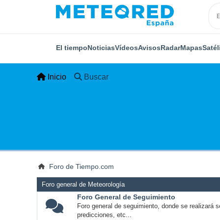
El tiempo
Noticias
Vídeos
Avisos
Radar
Mapas
Satél
Inicio
Buscar
Foro de Tiempo.com
Foro general de Meteorología
Foro General de Seguimiento
Foro general de seguimiento, donde se realizará s
predicciones, etc...