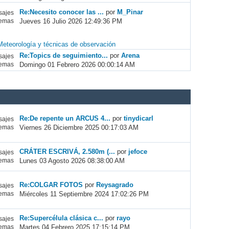
Re:Necesito conocer las ...
por
M_Pinar
ajes
Jueves 16 Julio 2026 12:49:36 PM
emas
Meteorología y técnicas de observación
Re:Topics de seguimiento...
por
Arena
ajes
Domingo 01 Febrero 2026 00:00:14 AM
emas
Re:De repente un ARCUS 4...
por
tinydicarl
ajes
Viernes 26 Diciembre 2025 00:17:03 AM
emas
CRÁTER ESCRIVÁ, 2.580m (...
por
jefoce
ajes
Lunes 03 Agosto 2026 08:38:00 AM
emas
Re:COLGAR FOTOS
por
Reysagrado
ajes
Miércoles 11 Septiembre 2024 17:02:26 PM
emas
Re:Supercélula clásica c...
por
rayo
ajes
Martes 04 Febrero 2025 17:15:14 PM
emas