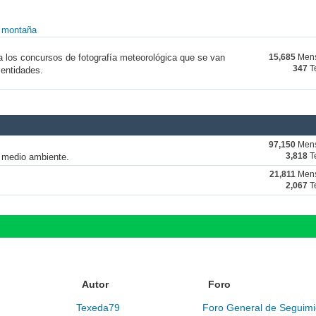
y montaña
a los concursos de fotografía meteorológica que se van
15,685
Mens
347
T
 entidades.
97,150
Mens
y medio ambiente.
3,818
T
21,811
Mens
2,067
T
Autor
Foro
Texeda79
Foro General de Seguimi