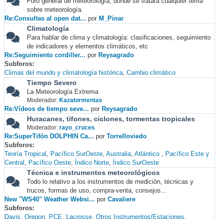
Foro general de meteorología, donde se tratará cualquier tema
sobre meteorología.
Re:Consultas al open dat...
por
M_Pinar
Climatología
Para hablar de clima y climatología: clasificaciones, seguimiento
de indicadores y elementos climáticos, etc
Re:Seguimiento cordiller...
por
Reysagrado
Subforos
Climas del mundo y climatología histórica
Cambio climático
Tiempo Severo
La Meteorología Extrema
Moderador:
Kazatormentas
Re:Vídeos de tiempo seve...
por
Reysagrado
Huracanes, tifones, ciclones, tormentas tropicales
Moderador:
rayo_cruces
Re:SuperTifón DOLPHIN Ca...
por
Torrelloviedo
Subforos
Teoría Tropical
Pacífico SurOeste
Australia
Atlántico
Pacífico Este y
Central
Pacífico Oeste
Índico Norte
Índico SurOeste
Técnica e instrumentos meteorológicos
Todo lo relativo a los instrumentos de medición, técnicas y
trucos, formas de uso, compra-venta, consejos...
New "WS40" Weather Websi...
por
Cavaliere
Subforos
Davis
Oregon
PCE
Lacrosse
Otros Instrumentos/Estaciones