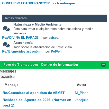
CONCURSO FOTOVERANO'2021
por
Nambroque
Temas diversos
Naturaleza y Medio Ambiente
Foro para tratar cualquier tema sobre naturaleza y medio
ambiente.
Re:ADIVINA EL PARAJE!!!!
por
avispa
Astronomía
Todo sobre la observación del "otro" cielo.
Re:*Efemérides astronómi...
por
PolVen
Foro de Tiempo.com - Centro de Información
Mensajes
recientes
Mensaje
Autor
Re:Consultas al open data de AEMET
M_Pinar
Re:Modelos. Agosto de 2026. (Normas en
Josejulio
post 1).