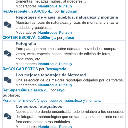
tormentas, nevadas, nubes, atardeceres...
Moderadores:
Nambroque
,
Punsuly
Re:De repente un ARCUS 4...
por
tinydicarl
Reportajes de viajes, pueblos, naturaleza y montaña
Muestra tus fotos de naturaleza y rutas de montaña, visitas a
ciudades y pueblos,...
Moderadores:
Nambroque
,
Punsuly
CRÁTER ESCRIVÁ, 2.580m (...
por
jefoce
Fotografía
Foro para que hablemos sobre cámaras, novedades, compra-
venta, webs especializadas, técnicas de edición de fotos,
concursos, etc...
Moderadores:
Nambroque
,
Punsuly
Re:COLGAR FOTOS
por
Reysagrado
Los mejores reportajes de Meteored
Una selección de los mejores reportajes colgados por los foreros.
Moderadores:
Nambroque
,
Punsuly
Re:Supercélula clásica c...
por
rayo
Subforos
Puramente "meteo"
Viajes, pueblos, naturaleza y montaña
Concursos fotográficos
Nuevo subforo donde encontrarás todo lo relativo a los concursos
de fotografía meteorológica que se van organizando, tanto en este
foro como desde otras entidades.
Moderadores:
Nambroque
,
Punsuly