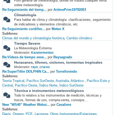
Foro general de meteorología, donde se tratará cualquier tema
sobre meteorología.
Re:Seguimiento del tiemp...
por
AritmePrim19792003
Climatología
Para hablar de clima y climatología: clasificaciones, seguimiento
de indicadores y elementos climáticos, etc
Re:Seguimiento cordiller...
por
Meteo X
Subforos
Climas del mundo y climatología histórica
Cambio climático
Tiempo Severo
La Meteorología Extrema
Moderador:
Kazatormentas
Re:Vídeos de tiempo seve...
por
Reysagrado
Huracanes, tifones, ciclones, tormentas tropicales
Moderador:
rayo_cruces
Re:SuperTifón DOLPHIN Ca...
por
Torrelloviedo
Subforos
Teoría Tropical
Pacífico SurOeste
Australia
Atlántico
Pacífico Este y
Central
Pacífico Oeste
Índico Norte
Índico SurOeste
Técnica e instrumentos meteorológicos
Todo lo relativo a los instrumentos de medición, técnicas y
trucos, formas de uso, compra-venta, consejos...
New "WS40" Weather Websi...
por
Cavaliere
Subforos
Davis
Oregon
PCE
Lacrosse
Otros Instrumentos/Estaciones