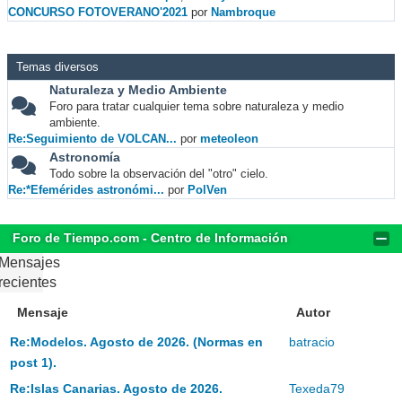
CONCURSO FOTOVERANO'2021
por
Nambroque
Temas diversos
Naturaleza y Medio Ambiente
Foro para tratar cualquier tema sobre naturaleza y medio
ambiente.
Re:Seguimiento de VOLCAN...
por
meteoleon
Astronomía
Todo sobre la observación del "otro" cielo.
Re:*Efemérides astronómi...
por
PolVen
Foro de Tiempo.com - Centro de Información
Mensajes
recientes
Mensaje
Autor
Re:Modelos. Agosto de 2026. (Normas en
batracio
post 1).
Re:Islas Canarias. Agosto de 2026.
Texeda79