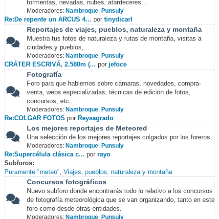
tormentas, nevadas, nubes, atardeceres...
Moderadores:
Nambroque
,
Punsuly
Re:De repente un ARCUS 4...
por
tinydicarl
Reportajes de viajes, pueblos, naturaleza y montaña
Muestra tus fotos de naturaleza y rutas de montaña, visitas a
ciudades y pueblos,...
Moderadores:
Nambroque
,
Punsuly
CRÁTER ESCRIVÁ, 2.580m (...
por
jefoce
Fotografía
Foro para que hablemos sobre cámaras, novedades, compra-
venta, webs especializadas, técnicas de edición de fotos,
concursos, etc...
Moderadores:
Nambroque
,
Punsuly
Re:COLGAR FOTOS
por
Reysagrado
Los mejores reportajes de Meteored
Una selección de los mejores reportajes colgados por los foreros.
Moderadores:
Nambroque
,
Punsuly
Re:Supercélula clásica c...
por
rayo
Subforos
Puramente "meteo"
Viajes, pueblos, naturaleza y montaña
Concursos fotográficos
Nuevo subforo donde encontrarás todo lo relativo a los concursos
de fotografía meteorológica que se van organizando, tanto en este
foro como desde otras entidades.
Moderadores:
Nambroque
,
Punsuly