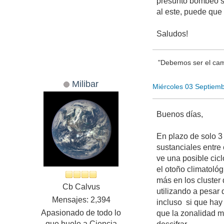
presunto bombeo sur
al este, puede que
Saludos!
"Debemos ser el cam
Milibar
Miércoles 03 Septiem
Buenos días,
En plazo de solo 3
sustanciales entre
ve una posible cic
el otoño climatológ
más en los cluster
Cb Calvus
utilizando a pesar 
Mensajes: 2,394
incluso si que hay
Apasionado de todo lo
que la zonalidad me
que huele a Ciencia