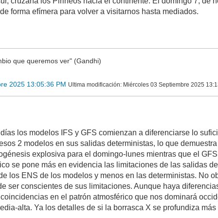
, cruzaría los Pirineos hacia el continente. El domingo 7, de n
 de forma efímera para volver a visitarnos hasta mediados.
bio que queremos ver" (Gandhi)
bre 2025 13:05:36 PM
Ultima modificación
: Miércoles 03 Septiembre 2025 13:1
 días los modelos IFS y GFS comienzan a diferenciarse lo sufic
 esos 2 modelos en sus salidas deterministas, lo que demuestr
logénesis explosiva para el domingo-lunes mientras que el GFS 
ico se pone más en evidencia las limitaciones de las salidas de
 de los ENS de los modelos y menos en las deterministas. No ob
de ser conscientes de sus limitaciones. Aunque haya diferencias
 coincidencias en el patrón atmosférico que nos dominará occid
dia-alta. Ya los detalles de si la borrasca X se profundiza más