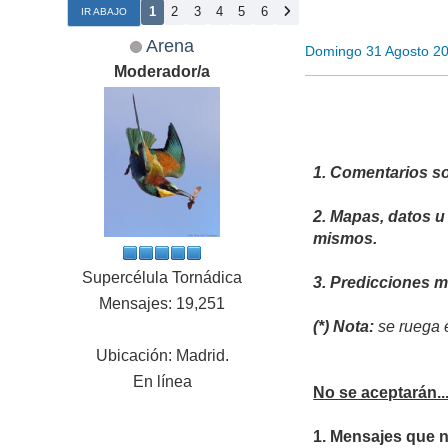
1
2
3
4
5
6
IR ABAJO
Arena
Domingo 31 Agosto 2
Moderador/a
1. Comentarios so
2. Mapas, datos u
mismos.
Supercélula Tornádica
3. Predicciones 
Mensajes: 19,251
(*) Nota:
se ruega e
Ubicación: Madrid.
En línea
No se aceptarán..
1. Mensajes que 