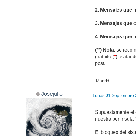
2. Mensajes que n
3. Mensajes que cr
4. Mensajes que n
(**) Nota:
se recomi
gratuito (
*
), evitan
post.
Madrid.
Josejulio
Lunes 01 Septiembre 
Supuestamente el g
nuestra penínsular)
El bloqueo del sis