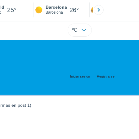
id
Barcelona
Sevilla
25°
26°
25°
d
Barcelona
Sevilla
ºC
Iniciar sesión
Registrarse
rmas en post 1).