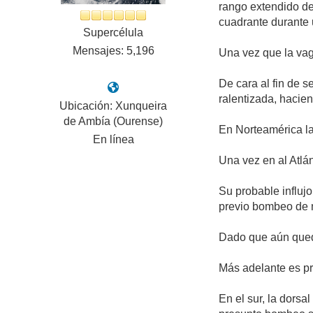
rango extendido del
cuadrante durante 
Supercélula
Mensajes: 5,196
Una vez que la vagu
De cara al fin de 
ralentizada, hacie
Ubicación: Xunqueira
de Ambía (Ourense)
En Norteamérica la 
En línea
Una vez en al Atlá
Su probable influjo
previo bombeo de 
Dado que aún queda
Más adelante es pr
En el sur, la dorsa