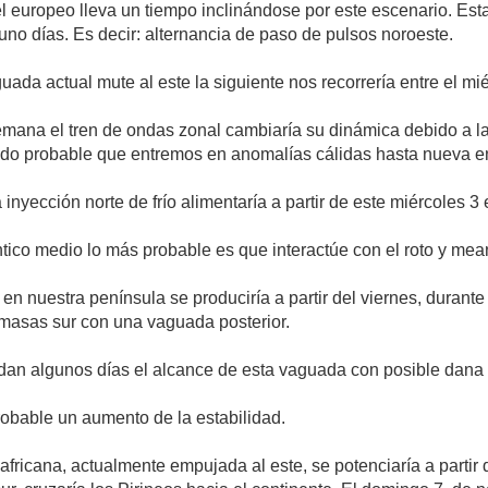
 europeo lleva un tiempo inclinándose por este escenario. Esta 
uno días. Es decir: alternancia de paso de pulsos noroeste.
ada actual mute al este la siguiente nos recorrería entre el mié
semana el tren de ondas zonal cambiaría su dinámica debido a la
ndo probable que entremos en anomalías cálidas hasta nueva en
inyección norte de frío alimentaría a partir de este miércoles 3 e
ntico medio lo más probable es que interactúe con el roto y mea
 en nuestra península se produciría a partir del viernes, duran
masas sur con una vaguada posterior.
n algunos días el alcance de esta vaguada con posible dana e
obable un aumento de la estabilidad.
l africana, actualmente empujada al este, se potenciaría a partir