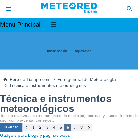
Menú Principal
Iniciar sesión
Registrarse
Foro de Tiempo.com
Foro general de Meteorología
Técnica e instrumentos meteorológicos
Técnica e instrumentos
meteorológicos
Todo lo relativo a los instrumentos de medición, técnicas y trucos, formas de
uso, compra-venta, consejos...
1
2
3
4
5
6
7
8
IR ABAJO
Gadgets para blogs y páginas webs