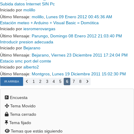
Subida datos Internet SIN Pc
Iniciado por
molillo
Último Mensaje:
molillo
,
Lunes 09 Enero 2012 00:45:36 AM
Estación meteo + Arduino + Visual Basic = Domótica
Iniciado por
iesromerovargas
Último Mensaje:
Parungo
,
Domingo 08 Enero 2012 21:03:40 PM
Introducir presion adecuada
Iniciado por
Bejarano
Último Mensaje:
Bejarano
,
Viernes 23 Diciembre 2011 17:24:04 PM
Estacio smc port del comte
Iniciado por
alberto2
Último Mensaje:
Montgros
,
Lunes 19 Diciembre 2011 15:02:30 PM
1
2
3
4
5
6
7
8
IR ARRIBA
Encuesta
Tema Movido
Tema cerrado
Tema fijado
Temas que estás siguiendo