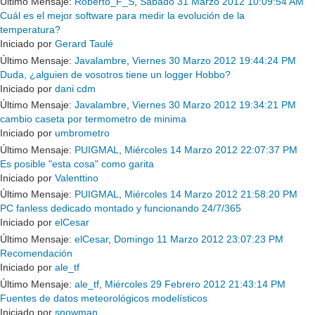
Último Mensaje:
Roberto_F_S
,
Sábado 31 Marzo 2012 10:09:54 AM
Cuál es el mejor software para medir la evolución de la
temperatura?
Iniciado por
Gerard Taulé
Último Mensaje:
Javalambre
,
Viernes 30 Marzo 2012 19:44:24 PM
Duda, ¿alguien de vosotros tiene un logger Hobbo?
Iniciado por
dani cdm
Último Mensaje:
Javalambre
,
Viernes 30 Marzo 2012 19:34:21 PM
cambio caseta por termometro de minima
Iniciado por
umbrometro
Último Mensaje:
PUIGMAL
,
Miércoles 14 Marzo 2012 22:07:37 PM
Es posible "esta cosa" como garita
Iniciado por
Valenttino
Último Mensaje:
PUIGMAL
,
Miércoles 14 Marzo 2012 21:58:20 PM
PC fanless dedicado montado y funcionando 24/7/365
Iniciado por
elCesar
Último Mensaje:
elCesar
,
Domingo 11 Marzo 2012 23:07:23 PM
Recomendación
Iniciado por
ale_tf
Último Mensaje:
ale_tf
,
Miércoles 29 Febrero 2012 21:43:14 PM
Fuentes de datos meteorológicos modelísticos
Iniciado por
snowman