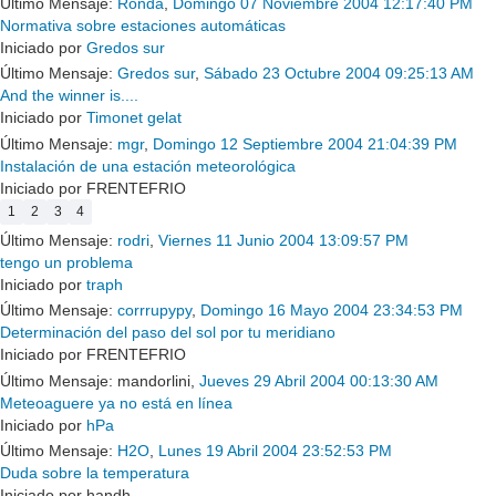
Último Mensaje:
Ronda
,
Domingo 07 Noviembre 2004 12:17:40 PM
Normativa sobre estaciones automáticas
Iniciado por
Gredos sur
Último Mensaje:
Gredos sur
,
Sábado 23 Octubre 2004 09:25:13 AM
And the winner is....
Iniciado por
Timonet gelat
Último Mensaje:
mgr
,
Domingo 12 Septiembre 2004 21:04:39 PM
Instalación de una estación meteorológica
Iniciado por FRENTEFRIO
1
2
3
4
Último Mensaje:
rodri
,
Viernes 11 Junio 2004 13:09:57 PM
tengo un problema
Iniciado por
traph
Último Mensaje:
corrrupypy
,
Domingo 16 Mayo 2004 23:34:53 PM
Determinación del paso del sol por tu meridiano
Iniciado por FRENTEFRIO
Último Mensaje: mandorlini,
Jueves 29 Abril 2004 00:13:30 AM
Meteoaguere ya no está en línea
Iniciado por
hPa
Último Mensaje:
H2O
,
Lunes 19 Abril 2004 23:52:53 PM
Duda sobre la temperatura
Iniciado por handh