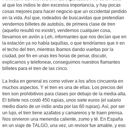
al que los indios le den excesiva importancia, y hay pocas
cosas mejores para hacer negocio que un occidental perdido
en la vida. Así que, rodeados de buscavidas que pretendían
vendernos billetes de autobús, de primera clase de tren
(aquello resultó no existir), vendernos cualquier cosa,
llevarnos en avión a Leh, informantes que nos decían que en
la estación ya no había taquillas, o que tendríamos que ir en
el techo del tren, mientras íbamos dando vueltas por la
ciudad, por fin en unas tres horas de penar, discutir,
explicarnos y telefonear, conseguimos nuestros flamantes
billetes para el tren de las cinco.
La India en general es como volver a los años cincuenta en
muchos aspectos. Y el tren es una de ellas. Los precios del
tren son prohibitivos para clases por debajo de la media-alta.
El billete nos costó 450 rupias, unos siete euros (el salario
medio diario de un indio anda por las 60 rupias). Así, por ser
un lujo, el tren tiene azafatos y camareros y te traen prensa.
Nos sirvieron una merienda caliente, zumo y té. En España
en un viaje de TALGO, una vez, un revisor fue amable, y eso