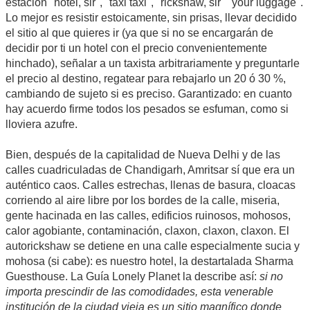
estación "hotel, sir", "taxi taxi", "rickshaw, sir" "your luggage".
Lo mejor es resistir estoicamente, sin prisas, llevar decidido
el sitio al que quieres ir (ya que si no se encargarán de
decidir por ti un hotel con el precio convenientemente
hinchado), señalar a un taxista arbitrariamente y preguntarle
el precio al destino, regatear para rebajarlo un 20 ó 30 %,
cambiando de sujeto si es preciso. Garantizado: en cuanto
hay acuerdo firme todos los pesados se esfuman, como si
lloviera azufre.
Bien, después de la capitalidad de Nueva Delhi y de las
calles cuadriculadas de Chandigarh, Amritsar sí que era un
auténtico caos. Calles estrechas, llenas de basura, cloacas
corriendo al aire libre por los bordes de la calle, miseria,
gente hacinada en las calles, edificios ruinosos, mohosos,
calor agobiante, contaminación, claxon, claxon, claxon. El
autorickshaw se detiene en una calle especialmente sucia y
mohosa (si cabe): es nuestro hotel, la destartalada Sharma
Guesthouse. La Guía Lonely Planet la describe así:
si no
importa prescindir de las comodidades, esta venerable
institución de la ciudad vieja es un sitio magnífico donde