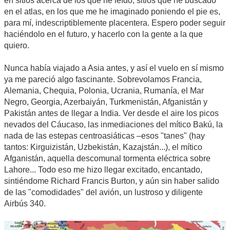
en sitios acerca de los que he leído, sitios que he buscado
en el atlas, en los que me he imaginado poniendo el pie es,
para mí, indescriptiblemente placentera. Espero poder seguir
haciéndolo en el futuro, y hacerlo con la gente a la que
quiero.
Nunca había viajado a Asia antes, y así el vuelo en sí mismo
ya me pareció algo fascinante. Sobrevolamos Francia,
Alemania, Chequia, Polonia, Ucrania, Rumanía, el Mar
Negro, Georgia, Azerbaiyán, Turkmenistán, Afganistán y
Pakistán antes de llegar a India. Ver desde el aire los picos
nevados del Cáucaso, las inmediaciones del mítico Bakú, la
nada de las estepas centroasiáticas –esos "tanes" (hay
tantos: Kirguizistán, Uzbekistán, Kazajstán...), el mítico
Afganistán, aquella descomunal tormenta eléctrica sobre
Lahore... Todo eso me hizo llegar excitado, encantado,
sintiéndome Richard Francis Burton, y aún sin haber salido
de las "comodidades" del avión, un lustroso y diligente
Airbús 340.