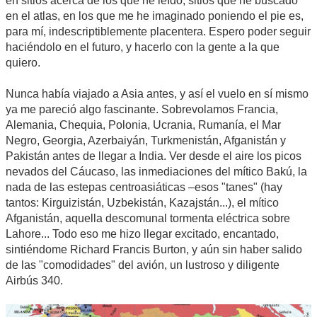
en sitios acerca de los que he leído, sitios que he buscado
en el atlas, en los que me he imaginado poniendo el pie es,
para mí, indescriptiblemente placentera. Espero poder seguir
haciéndolo en el futuro, y hacerlo con la gente a la que
quiero.
Nunca había viajado a Asia antes, y así el vuelo en sí mismo
ya me pareció algo fascinante. Sobrevolamos Francia,
Alemania, Chequia, Polonia, Ucrania, Rumanía, el Mar
Negro, Georgia, Azerbaiyán, Turkmenistán, Afganistán y
Pakistán antes de llegar a India. Ver desde el aire los picos
nevados del Cáucaso, las inmediaciones del mítico Bakú, la
nada de las estepas centroasiáticas –esos "tanes" (hay
tantos: Kirguizistán, Uzbekistán, Kazajstán...), el mítico
Afganistán, aquella descomunal tormenta eléctrica sobre
Lahore... Todo eso me hizo llegar excitado, encantado,
sintiéndome Richard Francis Burton, y aún sin haber salido
de las "comodidades" del avión, un lustroso y diligente
Airbús 340.