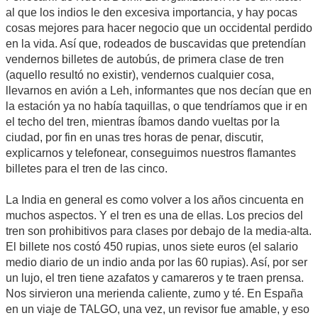
al que los indios le den excesiva importancia, y hay pocas
cosas mejores para hacer negocio que un occidental perdido
en la vida. Así que, rodeados de buscavidas que pretendían
vendernos billetes de autobús, de primera clase de tren
(aquello resultó no existir), vendernos cualquier cosa,
llevarnos en avión a Leh, informantes que nos decían que en
la estación ya no había taquillas, o que tendríamos que ir en
el techo del tren, mientras íbamos dando vueltas por la
ciudad, por fin en unas tres horas de penar, discutir,
explicarnos y telefonear, conseguimos nuestros flamantes
billetes para el tren de las cinco.
La India en general es como volver a los años cincuenta en
muchos aspectos. Y el tren es una de ellas. Los precios del
tren son prohibitivos para clases por debajo de la media-alta.
El billete nos costó 450 rupias, unos siete euros (el salario
medio diario de un indio anda por las 60 rupias). Así, por ser
un lujo, el tren tiene azafatos y camareros y te traen prensa.
Nos sirvieron una merienda caliente, zumo y té. En España
en un viaje de TALGO, una vez, un revisor fue amable, y eso