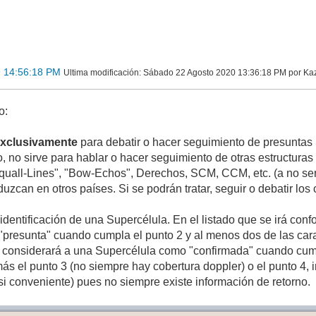
9 14:56:18 PM
Ultima modificación
: Sábado 22 Agosto 2020 13:36:18 PM por Ka
o:
xclusivamente
para debatir o hacer seguimiento de presuntas 
o, no sirve para hablar o hacer seguimiento de otras estructura
uall-Lines", "Bow-Echos", Derechos, SCM, CCM, etc. (a no se
zcan en otros países. Si se podrán tratar, seguir o debatir los 
a identificación de una Supercélula. En el listado que se irá c
presunta" cuando cumpla el punto 2 y al menos dos de las carac
 considerará a una Supercélula como "confirmada" cuando cumpl
ás el punto 3 (no siempre hay cobertura doppler) o el punto 4, 
si conveniente) pues no siempre existe información de retorno.