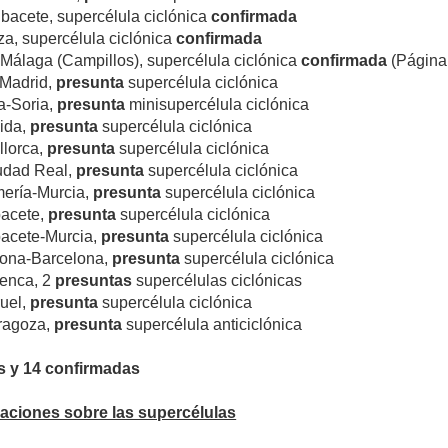
bacete, supercélula ciclónica
confirmada
a, supercélula ciclónica
confirmada
-Málaga (Campillos), supercélula ciclónica
confirmada
(Página
-Madrid,
presunta
supercélula ciclónica
a-Soria,
presunta
minisupercélula ciclónica
eida,
presunta
supercélula ciclónica
llorca,
presunta
supercélula ciclónica
udad Real,
presunta
supercélula ciclónica
mería-Murcia,
presunta
supercélula ciclónica
bacete,
presunta
supercélula ciclónica
bacete-Murcia,
presunta
supercélula ciclónica
rona-Barcelona,
presunta
supercélula ciclónica
enca, 2
presuntas
supercélulas ciclónicas
ruel,
presunta
supercélula ciclónica
ragoza,
presunta
supercélula anticiclónica
s y 14 confirmadas
aciones sobre las supercélulas