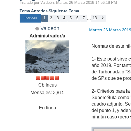
Iniciado por Valdeón, Martes 26 Marzo 2019 14:56:18 PM
Tema Anterior
-
Siguiente Tema
...
1
2
3
4
5
6
7
13
IR ABAJO
Valdeón
Martes 26 Marzo 201
Administrador/a
Normas de este hil
1- Este post sirve
e
año 2019. Por tant
de Turbonada o "Sq
de SPs que se produ
Cb Incus
2- Criterios para l
Mensajes: 3,815
Supercélula como "
cuadro adjunto. Se
En línea
del punto 1, y adem
ningún caso (pero 