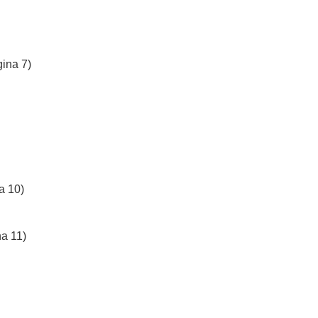
ina 7)
a 10)
na 11)