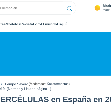
Madr
Madri
ites
Modelos
Revista
Foro
El mundo
Esquí
Tiempo Severo
(Moderador:
Kazatormentas
)
. (Normas y Listado página 1)
ERCÉLULAS en España en 20