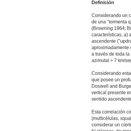
Definición
Considerando un cr
de una "tormenta q
(Browning 1964; Bu
características, a)
ascendente ("updraf
aproximadamente ci
a través de toda l
azimutal > 7 km/se
Considerando estas
que posee un profu
Doswell and Burgess
vertical presente 
sentido ascendent
Esta correlación ci
(multicélulas, squa
considerar un ciert