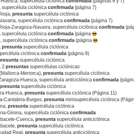
-Huesca, supercélula ciclónica
confirmada
(páginas 6 y 7)
, supercélula ciclónica
confirmada
(página 7)
Rioja,
presunta
supercélula ciclónica
-Navarra, supercélula ciclónica
confirmada
(página 7)
 Rioja-Zaragoza-Navarra, supercélula ciclónica
confirmada
(pág
, supercélula ciclónica
confirmada
(página
d, supercélula ciclónica
confirmada
(página
,
presunta
supercélula ciclónica
upercélula ciclónica
confirmada
(página 9)
presunta
supercélula ciclónica
, 2
presuntas
supercélulas ciclónicas
 (Mallorca-Menorca),
presunta
supercélula ciclónica
Zaragoza-Huesca, supercélula anticiclónica
confirmada
(págin
presunta
supercélula ciclónica
oza-Huesca,
presunta
supercélula ciclónica (Página 11)
ia-Cantabria-Burgos,
presunta
minisupercélula ciclónica (Pági
ona,
presunta
supercélula ciclónica
na-Girona, supercélula ciclónica
confirmada
lbacete-Cuenca,
presunta
supercélula anticiclónica
lbacete,
presunta
supercélula ciclónica
iudad Real,
presunta
supercélula anticiclónica