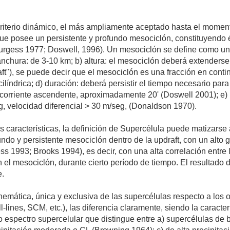
iterio dinámico, el más ampliamente aceptado hasta el momento,
ue posee un persistente y profundo mesociclón, constituyendo és
rgess 1977; Doswell, 1996). Un mesociclón se define como una r
 anchura: de 3-10 km; b) altura: el mesociclón deberá extenderse 
t"), se puede decir que el mesociclón es una fracción en contin
líndrica; d) duración: deberá persistir el tiempo necesario par
a corriente ascendente, aproximadamente 20' (Doswell 2001); e) 
g, velocidad diferencial > 30 m/seg, (Donaldson 1970).
 características, la definición de Supercélula puede matizarse
ndo y persistente mesociclón dentro de la updraft, con un alto
 1993; Brooks 1994), es decir, con una alta correlación entre la 
en el mesociclón, durante cierto período de tiempo. El resultado
e.
nemática, única y exclusiva de las supercélulas respecto a los 
ll-lines, SCM, etc.), las diferencia claramente, siendo la caracte
o espectro supercelular que distingue entre a) supercélulas de 