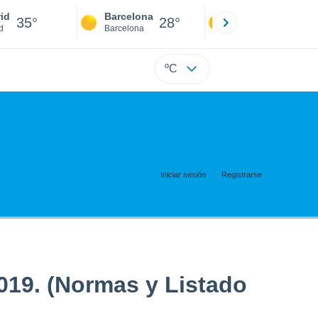
id
Barcelona
Sevilla
35°
28°
36°
d
Barcelona
Sevilla
ºC
Iniciar sesión
Registrarse
19. (Normas y Listado