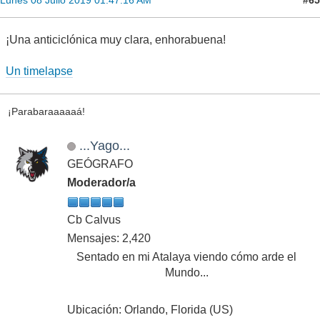
Lunes 08 Julio 2019 01:47:16 AM
¡Una anticiclónica muy clara, enhorabuena!
Un timelapse
¡Parabaraaaaaá!
...Yago...
GEÓGRAFO
Moderador/a
Cb Calvus
Mensajes: 2,420
Sentado en mi Atalaya viendo cómo arde el
Mundo...
Ubicación: Orlando, Florida (US)