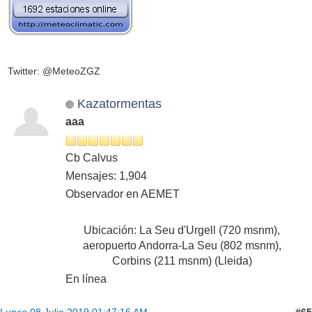
Twitter: @MeteoZGZ
Kazatormentas
aaa
Cb Calvus
Mensajes: 1,904
Observador en AEMET
Ubicación: La Seu d'Urgell (720 msnm),
aeropuerto Andorra-La Seu (802 msnm),
Corbins (211 msnm) (Lleida)
En línea
#65