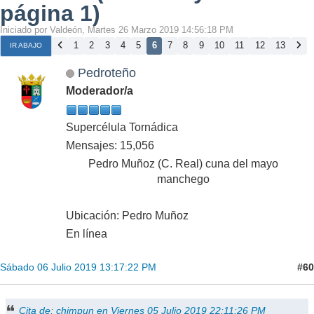
página 1)
Iniciado por Valdeón, Martes 26 Marzo 2019 14:56:18 PM
1
2
3
4
5
6
7
8
9
10
11
12
13
IR ABAJO
Pedroteño
Moderador/a
Supercélula Tornádica
Mensajes: 15,056
Pedro Muñoz (C. Real) cuna del mayo
manchego
Ubicación: Pedro Muñoz
En línea
#60
Sábado 06 Julio 2019 13:17:22 PM
Cita de: chimpun en Viernes 05 Julio 2019 22:11:26 PM