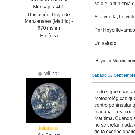
solo el antiniebla 
Mensajes: 400
Ubicación: Hoyo de
A la vuelta, he vi
Manzanares (Madrid) -
970 msnm
Por Hoyo llevamos 
En línea
Un saludo
Hoyo de Manzanare
Milibar
Sábado 02 Septiembr
Todo sigue cuadran
meteorológicas que
centro peninsular 
mañana. Los modelo
marítima. Cuando a
no se creían nada 
de la excepcional