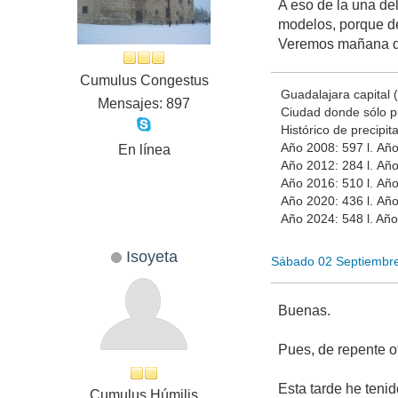
A eso de la una de
modelos, porque de
Veremos mañana que
Cumulus Congestus
Guadalajara capital
Mensajes: 897
Ciudad donde sólo p
Histórico de precipit
Año 2008: 597 l. Año
En línea
Año 2012: 284 l. Año
Año 2016: 510 l. Año
Año 2020: 436 l. Año
Año 2024: 548 l. Año
Isoyeta
Sábado 02 Septiembr
Buenas.
Pues, de repente o
Esta tarde he tenid
Cumulus Húmilis