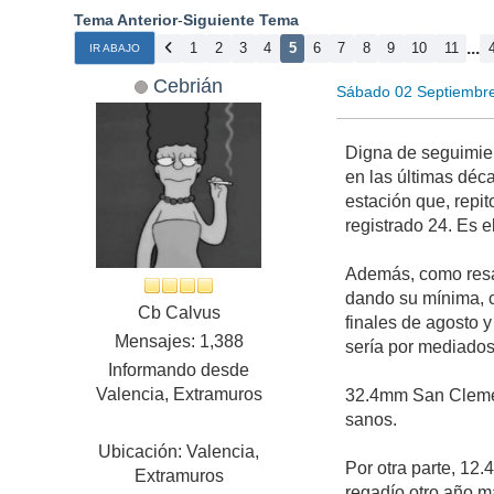
Tema Anterior
-
Siguiente Tema
...
1
2
3
4
5
6
7
8
9
10
11
IR ABAJO
Cebrián
Sábado 02 Septiembr
Digna de seguimie
en las últimas déc
estación que, repi
registrado 24. Es e
Además, como resal
dando su mínima, c
Cb Calvus
finales de agosto y
Mensajes: 1,388
sería por mediados
Informando desde
Valencia, Extramuros
32.4mm San Clement
sanos.
Ubicación: Valencia,
Por otra parte, 12
Extramuros
regadío otro año m