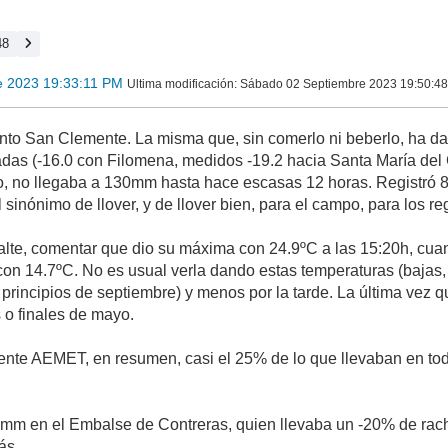
48
e 2023 19:33:11 PM
Ultima modificación
: Sábado 02 Septiembre 2023 19:50:48
nto San Clemente. La misma que, sin comerlo ni beberlo, ha d
adas (-16.0 con Filomena, medidos -19.2 hacia Santa María de
to, no llegaba a 130mm hasta hace escasas 12 horas. Registró 8 
l sinónimo de llover, y de llover bien, para el campo, para los r
te, comentar que dio su máxima con 24.9ºC a las 15:20h, cuando
on 14.7ºC. No es usual verla dando estas temperaturas (bajas,
 principios de septiembre) y menos por la tarde. La última vez 
 o finales de mayo.
e AEMET, en resumen, casi el 25% de lo que llevaban en todo 
.4mm en el Embalse de Contreras, quien llevaba un -20% de rach
ás.