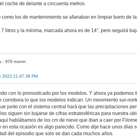
del coche de delante a cincuenta metros.
sto como los de mantenimiento se afanaban en limpiar barro de l
7 litros y la mínima, marcada ahora es de 14°, pero seguirá baj
s - 970 msnm
e 2023 21:47:38 PM
do con lo pronosticado por los modelos. Y ahora ya podemos tir
 corrobora lo que los modelos indican. Un movimiento sur-norte
que junto con el sistema central hará que las precipitaciones p
s siguen sin bajarse de cifras estratosféricas para nuestra ub
quí hablábamos de los cm de nieve que iban a caer por Filome
y en esta ocasión es algo parecido. Como dije hace unos días 
idad del episodio que solo se dan cada muchos años.