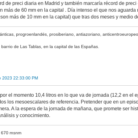
ord de preci diaria en Madrid y también marcaría récord de prec
 más de 60 mm en la capital . Día intenso el que nos aguarda 
son más de 10 mm en la capital) que tras dos meses y medio d
ánticas, progroenlandés, prosiberiano, antiazoriano, anticentroeuropeo,
 barrio de Las Tablas, en la capital de las Españas.
e 2023 22:33:00 PM
por el momento 10,4 litros en lo que va de jornada (12,2 en el 
dos los mesoescalares de referencia. Pretender que en un episod
era. A la espera de la jornada de mañana, que promete ser histór
análisis y conocimiento.
 - 670 msnm