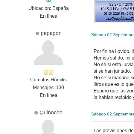
Ubicación: España
En línea
pepegon
Sábado 02 Septiembr
Por fín ha llovido
Hemos salido, mi pa
No se si está lluv
si se han juntado, 
No se si mañana se
Cumulus Húmilis
litros que es lo q
Mensajes: 130
Espero que las zo
En línea
la habían recibido 
Quinocho
Sábado 02 Septiembr
Las previsiones d