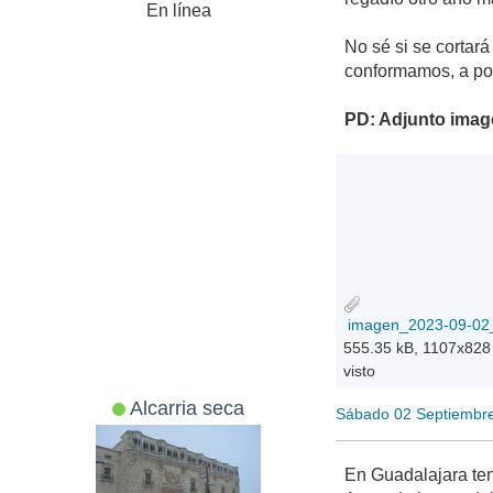
En línea
No sé si se cortar
conformamos, a por
PD: Adjunto imagen
555.35 kB, 1107x828
visto
Alcarria seca
Sábado 02 Septiembr
En Guadalajara te