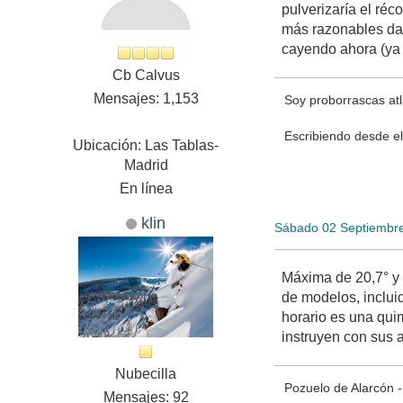
pulverizaría el réc
más razonables dan
cayendo ahora (ya 
Cb Calvus
Mensajes: 1,153
Soy proborrascas atl
Escribiendo desde el
Ubicación: Las Tablas-
Madrid
En línea
klin
Sábado 02 Septiembr
Máxima de 20,7° y 
de modelos, inclui
horario es una quim
instruyen con sus 
Nubecilla
Pozuelo de Alarcón
Mensajes: 92