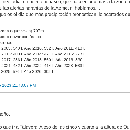
l mediodía, un buen chubasco, que ha afectado más a la zona nor
 las alertas naranjas de la Aemet ni hablamos....
 es el día que más precipitación pronostican, lo acertados qu
 (zona aguasvivas) 707m.
uede nevar con "estes".
aciones:
 2009: 349 l. Año 2010: 592 l. Año 2011: 413 l.
 2013: 400 l. Año 2014: 421 l. Año 2015: 273 l.
 2017: 236 l. Año 2018: 560 l. Año 2019: 330 l.
 2021: 482 l. Año 2022: 414 l. Año 2023: 563 l.
 2025: 576 l. Año 2026: 303 l.
e 2023 21:43:07 PM
toño.
o que ir a Talavera. A eso de las cinco y cuarto a la altura de 