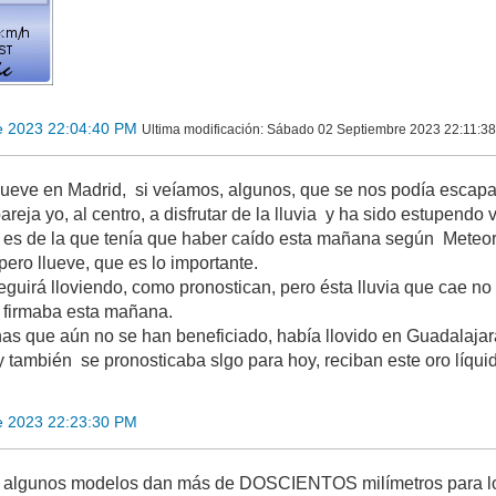
e 2023 22:04:40 PM
Ultima modificación
: Sábado 02 Septiembre 2023 22:11:3
, llueve en Madrid, si veíamos, algunos, que se nos podía esca
reja yo, al centro, a disfrutar de la lluvia y ha sido estupendo v
ia es de la que tenía que haber caído esta mañana según Meteor
pero llueve, que es lo importante.
guirá lloviendo, como pronostican, pero ésta lluvia que cae no
ue firmaba esta mañana.
nas que aún no se han beneficiado, había llovido en Guadalaj
y también se pronosticaba slgo para hoy, reciban este oro líqui
e 2023 22:23:30 PM
e algunos modelos dan más de DOSCIENTOS milímetros para los 