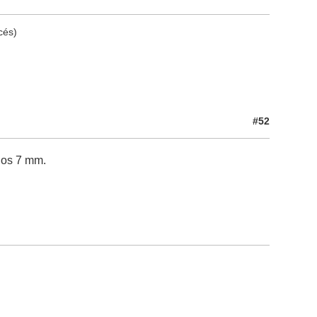
cés)
#52
los 7 mm.