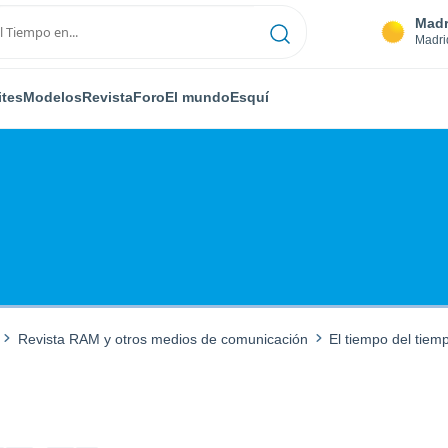
Madr
Madri
ites
Modelos
Revista
Foro
El mundo
Esquí
Revista RAM y otros medios de comunicación
El tiempo del tiem
M