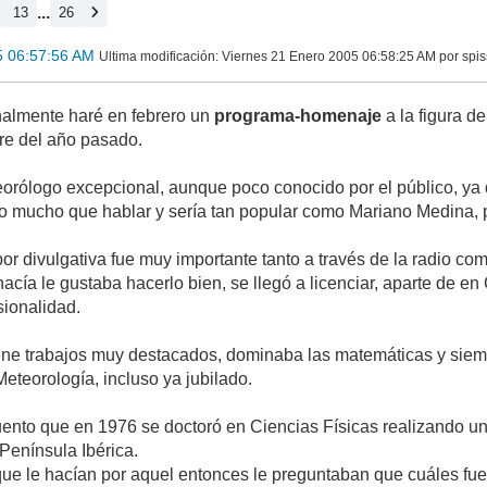
...
13
26
5 06:57:56 AM
Ultima modificación
: Viernes 21 Enero 2005 06:58:25 AM por spis
nalmente haré en febrero un
programa-homenaje
a la figura d
re del año pasado.
eorólogo excepcional, aunque poco conocido por el público, ya 
o mucho que hablar y sería tan popular como Mariano Medina, 
r divulgativa fue muy importante tanto a través de la radio com
cía le gustaba hacerlo bien, se llegó a licenciar, aparte de en
ionalidad.
 tiene trabajos muy destacados, dominaba las matemáticas y sie
eteorología, incluso ya jubilado.
ento que en 1976 se doctoró en Ciencias Físicas realizando un
 Península Ibérica.
que le hacían por aquel entonces le preguntaban que cuáles fue