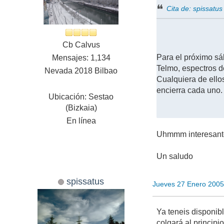
Cita de: spissat
Cb Calvus
Para el próximo sá
Mensajes: 1,134
Telmo, espectros d
Nevada 2018 Bilbao
Cualquiera de ello
encierra cada uno.
Ubicación: Sestao
(Bizkaia)
En línea
Uhmmm interesante.
Un saludo
spissatus
Jueves 27 Enero 2005
Ya teneis disponib
colgará al principio