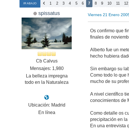
1
2
3
4
5
6
7
8
9
10
11
12
IR ABAJO
spissatus
Viernes 21 Enero 200
Os confirmo que fi
finales de noviemb
Alberto fue un met
hecho hubiera dad
Cb Calvus
Mensajes: 1,980
Sin embargo su labo
Como todo lo que ha
La belleza impregna
mucho de su profes
todo en la Naturaleza
A nivel científico
conocimientos de M
Ubicación: Madrid
En línea
Como detalle os cu
precipitación en la
En una entrevista 