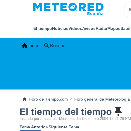
El tiempo
Noticias
Vídeos
Avisos
Radar
Mapas
Satél
Inicio
Buscar
Foro de Tiempo.com
Foro general de Meteorología
El tiempo del tiempo
Iniciado por spissatus, Miércoles 15 Diciembre 2004 12:21:26 P
Tema Anterior
-
Siguiente Tema