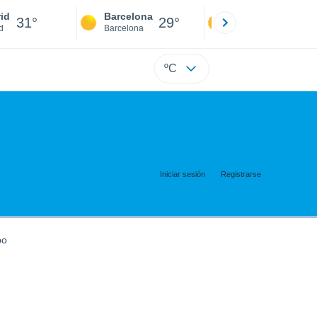
id
Barcelona
Sevilla
31°
29°
31°
d
Barcelona
Sevilla
ºC
Iniciar sesión
Registrarse
po