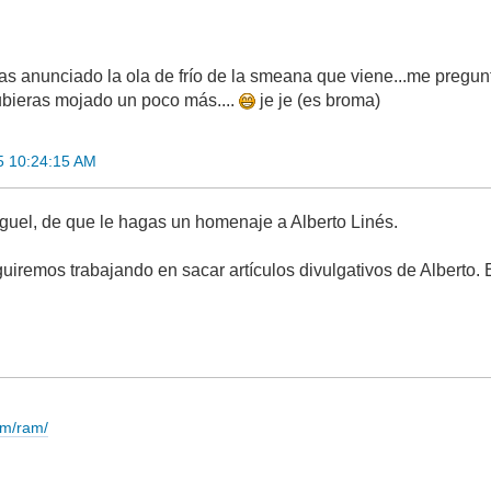
has anunciado la ola de frío de la smeana que viene...me preg
ubieras mojado un poco más....
je je (es broma)
5 10:24:15 AM
guel, de que le hagas un homenaje a Alberto Linés.
iremos trabajando en sacar artículos divulgativos de Alberto. 
om/ram/