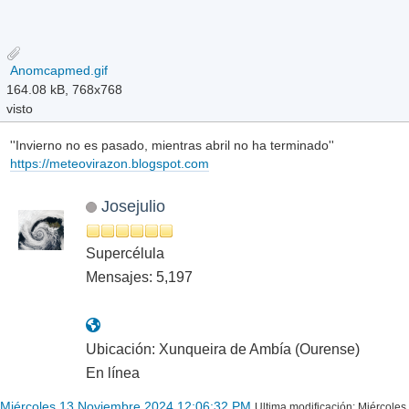
Anomcapmed.gif
164.08 kB, 768x768
visto
''Invierno no es pasado, mientras abril no ha terminado''
https://meteovirazon.blogspot.com
Josejulio
Supercélula
Mensajes: 5,197
Ubicación: Xunqueira de Ambía (Ourense)
En línea
Miércoles 13 Noviembre 2024 12:06:32 PM
Ultima modificación
: Miércoles