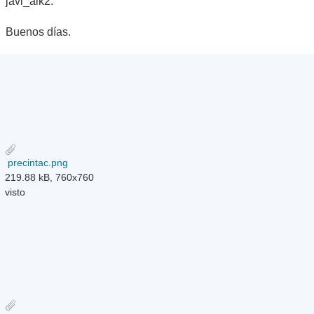
javi_alk2.
Buenos días.
precintac.png
219.88 kB, 760x760
visto