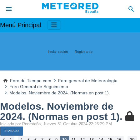
Menú Principal
Iniciar sesión
Registrarse
Foro de Tiempo.com
Foro general de Meteorología
Foro General de Seguimiento
Modelos. Noviembre de 2024. (Normas en post 1).
Modelos. Noviembre de
2024. (Normas en post 1).
Iniciado por Pedroteño, Jueves 31 Octubre 2024 22:26:29 PM
IR ABAJO
...
...
1
4
5
6
7
8
9
10
11
12
13
14
15
16
30