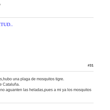
o
ITUD..
#31
as,hubo una plaga de mosquitos tigre.
de Cataluña.
 no aguanten las heladas,pues a mi ya los mosquitos