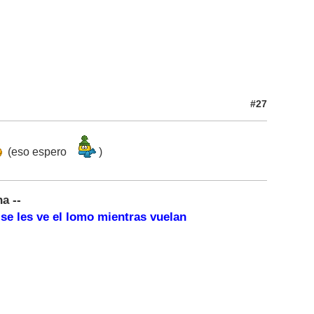
#27
(eso espero
)
a --
 se les ve el lomo mientras vuelan