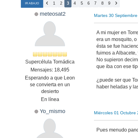
1
2
3
4
5
6
7
8
9
IR ABAJO
meteosat2
Martes 30 Septiembre
A mi mujer en Torr
era un mosquito, o
ésta se fue hacien
fuimos a Albacete,
No supieron decirn
Supercélula Tornádica
que iba con ese ti
Mensajes: 18,495
Esperando a que Leon
¿puede ser que Tor
se convierta en un
haber heladas y las
desierto
En línea
Yo_mismo
Miércoles 01 Octubre
Pues menudo panor