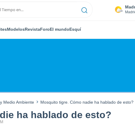
Madr
Madri
ites
Modelos
Revista
Foro
El mundo
Esquí
 y Medio Ambiente
Mosquito tigre. Cómo nadie ha hablado de esto?
die ha hablado de esto?
PM