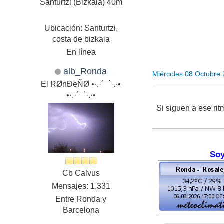
Santurtzi (Bizkaia) 40m
Ubicación: Santurtzi,
costa de bizkaia
En línea
alb_Ronda
Miércoles 08 Octubre
El RØnÐeÑØ •·.·´¯`·.·•
•·.·´¯`·.·•
Si siguen a ese r
Soy
Cb Calvus
Mensajes: 1,331
Entre Ronda y
Barcelona