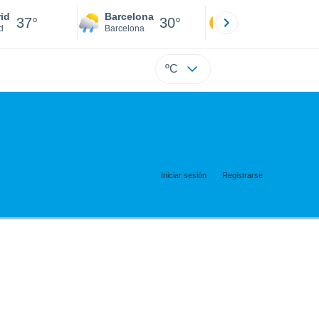
id
Barcelona
Sevilla
37°
30°
39°
d
Barcelona
Sevilla
ºC
Iniciar sesión
Registrarse