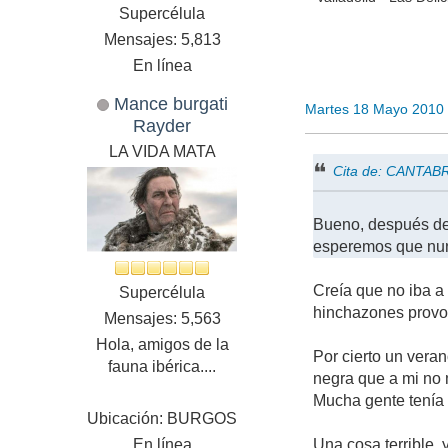
Supercélula
Mensajes: 5,813
En línea
Mance burgati
Martes 18 Mayo 2010
Rayder
LA VIDA MATA
Cita de: CANTAB
Bueno, después de 
esperemos que nun
Creía que no iba a 
Supercélula
hinchazones provo
Mensajes: 5,563
Hola, amigos de la
Por cierto un vera
fauna ibérica....
negra que a mi no 
Mucha gente tenía 
Ubicación: BURGOS
En línea
Una cosa terrible, 