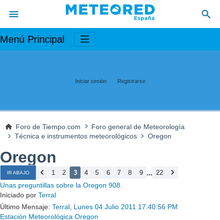
Menú Principal
Iniciar sesión
Registrarse
Foro de Tiempo.com
Foro general de Meteorología
Técnica e instrumentos meteorológicos
Oregon
Oregon
...
1
2
3
4
5
6
7
8
9
22
IR ABAJO
Unas preguntillas sobre la Oregon 908.
Iniciado por
Terral
Último Mensaje:
Terral
,
Lunes 04 Julio 2011 17:40:56 PM
Estación Meteorológica Oregon