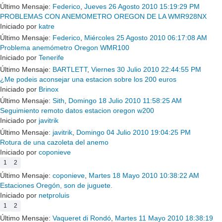
Último Mensaje:
Federico
,
Jueves 26 Agosto 2010 15:19:29 PM
PROBLEMAS CON ANEMOMETRO OREGON DE LA WMR928NX
Iniciado por
katre
Último Mensaje:
Federico
,
Miércoles 25 Agosto 2010 06:17:08 AM
Problema anemómetro Oregon WMR100
Iniciado por
Tenerife
Último Mensaje:
BARTLETT
,
Viernes 30 Julio 2010 22:44:55 PM
¿Me podeis aconsejar una estacion sobre los 200 euros
Iniciado por
Brinox
Último Mensaje:
Sith
,
Domingo 18 Julio 2010 11:58:25 AM
Seguimiento remoto datos estacion oregon w200
Iniciado por
javitrik
Último Mensaje:
javitrik
,
Domingo 04 Julio 2010 19:04:25 PM
Rotura de una cazoleta del anemo
Iniciado por
coponieve
1
2
Último Mensaje:
coponieve
,
Martes 18 Mayo 2010 10:38:22 AM
Estaciones Oregón, son de juguete.
Iniciado por
netproluis
1
2
Último Mensaje:
Vaqueret di Rondó
,
Martes 11 Mayo 2010 18:38:19