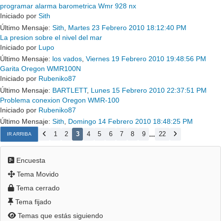
programar alarma barometrica Wmr 928 nx
Iniciado por
Sith
Último Mensaje:
Sith
,
Martes 23 Febrero 2010 18:12:40 PM
La presion sobre el nivel del mar
Iniciado por
Lupo
Último Mensaje:
los vados
,
Viernes 19 Febrero 2010 19:48:56 PM
Garita Oregon WMR100N
Iniciado por
Rubeniko87
Último Mensaje:
BARTLETT
,
Lunes 15 Febrero 2010 22:37:51 PM
Problema conexion Oregon WMR-100
Iniciado por
Rubeniko87
Último Mensaje:
Sith
,
Domingo 14 Febrero 2010 18:48:25 PM
...
1
2
3
4
5
6
7
8
9
22
IR ARRIBA
Encuesta
Tema Movido
Tema cerrado
Tema fijado
Temas que estás siguiendo