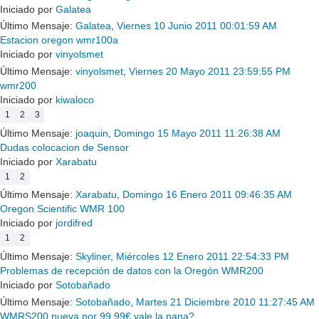
Iniciado por
Galatea
Último Mensaje:
Galatea
,
Viernes 10 Junio 2011 00:01:59 AM
Estacion oregon wmr100a
Iniciado por
vinyolsmet
Último Mensaje:
vinyolsmet
,
Viernes 20 Mayo 2011 23:59:55 PM
wmr200
Iniciado por
kiwaloco
1
2
3
Último Mensaje:
joaquin
,
Domingo 15 Mayo 2011 11:26:38 AM
Dudas colocacion de Sensor
Iniciado por
Xarabatu
1
2
Último Mensaje:
Xarabatu
,
Domingo 16 Enero 2011 09:46:35 AM
Oregon Scientific WMR 100
Iniciado por
jordifred
1
2
Último Mensaje:
Skyliner
,
Miércoles 12 Enero 2011 22:54:33 PM
Problemas de recepción de datos con la Oregón WMR200
Iniciado por
Sotobañado
Último Mensaje:
Sotobañado
,
Martes 21 Diciembre 2010 11:27:45 AM
WMRS200 nueva por 99,99€ vale la pana?