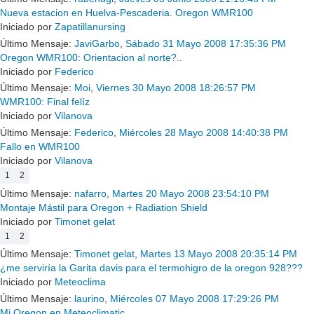
Nueva estacion en Huelva-Pescaderia. Oregon WMR100
Iniciado por
Zapatillanursing
Último Mensaje:
JaviGarbo
,
Sábado 31 Mayo 2008 17:35:36 PM
Oregon WMR100: Orientacion al norte?..
Iniciado por
Federico
Último Mensaje:
Moi
,
Viernes 30 Mayo 2008 18:26:57 PM
WMR100: Final felíz
Iniciado por
Vilanova
Último Mensaje:
Federico
,
Miércoles 28 Mayo 2008 14:40:38 PM
Fallo en WMR100
Iniciado por
Vilanova
1
2
Último Mensaje:
nafarro
,
Martes 20 Mayo 2008 23:54:10 PM
Montaje Mástil para Oregon + Radiation Shield
Iniciado por
Timonet gelat
1
2
Último Mensaje:
Timonet gelat
,
Martes 13 Mayo 2008 20:35:14 PM
¿me serviría la Garita davis para el termohigro de la oregon 928???
Iniciado por
Meteoclima
Último Mensaje:
laurino
,
Miércoles 07 Mayo 2008 17:29:26 PM
Mi Oregon en Meteoclimatic