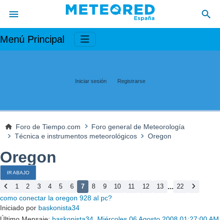
Menú Principal
Iniciar sesión
Registrarse
Foro de Tiempo.com
Foro general de Meteorología
Técnica e instrumentos meteorológicos
Oregon
Oregon
IR ABAJO
...
1
2
3
4
5
6
7
8
9
10
11
12
13
22
como conectar la oregon 928 al pc?
Iniciado por
baskonista34
Último Mensaje:
baskonista34
,
Miércoles 06 Agosto 2008 01:27:00 AM