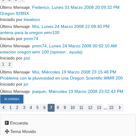
Último Mensaje:
Federico
,
Lunes 31 Marzo 2008 20:09:32 PM
Oregon 928NX.
Iniciado por
kiwaloco
Último Mensaje:
Moi
,
Lunes 24 Marzo 2008 22:09:40 PM
antena para la oregon wmr100
Iniciado por
pmm74
Último Mensaje:
pmm74
,
Lunes 24 Marzo 2008 00:02:10 AM
estacion oregon wmr 100 (opinion , ayuda)
Iniciado por
pizi
1
2
Último Mensaje:
Moi
,
Miércoles 19 Marzo 2008 23:15:48 PM
Problema con la pluviosidad en una Oregon Scientific WMR 200
Iniciado por
jor
Último Mensaje:
joaquin
,
Miércoles 19 Marzo 2008 23:02:43 PM
IR ARRIBA
...
1
2
3
4
5
6
7
8
9
10
11
12
13
22
Encuesta
Tema Movido