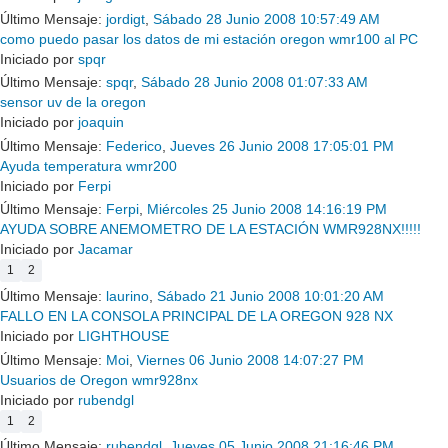
Último Mensaje:
jordigt
,
Sábado 28 Junio 2008 10:57:49 AM
como puedo pasar los datos de mi estación oregon wmr100 al PC
Iniciado por
spqr
Último Mensaje:
spqr
,
Sábado 28 Junio 2008 01:07:33 AM
sensor uv de la oregon
Iniciado por
joaquin
Último Mensaje:
Federico
,
Jueves 26 Junio 2008 17:05:01 PM
Ayuda temperatura wmr200
Iniciado por
Ferpi
Último Mensaje:
Ferpi
,
Miércoles 25 Junio 2008 14:16:19 PM
AYUDA SOBRE ANEMOMETRO DE LA ESTACIÓN WMR928NX!!!!!
Iniciado por
Jacamar
1
2
Último Mensaje:
laurino
,
Sábado 21 Junio 2008 10:01:20 AM
FALLO EN LA CONSOLA PRINCIPAL DE LA OREGON 928 NX
Iniciado por
LIGHTHOUSE
Último Mensaje:
Moi
,
Viernes 06 Junio 2008 14:07:27 PM
Usuarios de Oregon wmr928nx
Iniciado por
rubendgl
1
2
Último Mensaje:
rubendgl
,
Jueves 05 Junio 2008 21:16:46 PM