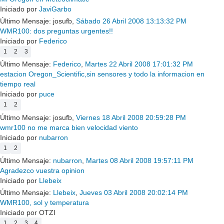
Iniciado por
JaviGarbo
Último Mensaje: josufb,
Sábado 26 Abril 2008 13:13:32 PM
WMR100: dos preguntas urgentes!!
Iniciado por
Federico
1
2
3
Último Mensaje:
Federico
,
Martes 22 Abril 2008 17:01:32 PM
estacion Oregon_Scientific,sin sensores y todo la informacion en
tiempo real
Iniciado por
puce
1
2
Último Mensaje: josufb,
Viernes 18 Abril 2008 20:59:28 PM
wmr100 no me marca bien velocidad viento
Iniciado por
nubarron
1
2
Último Mensaje:
nubarron
,
Martes 08 Abril 2008 19:57:11 PM
Agradezco vuestra opinion
Iniciado por
Llebeix
Último Mensaje:
Llebeix
,
Jueves 03 Abril 2008 20:02:14 PM
WMR100, sol y temperatura
Iniciado por OTZI
1
2
3
4