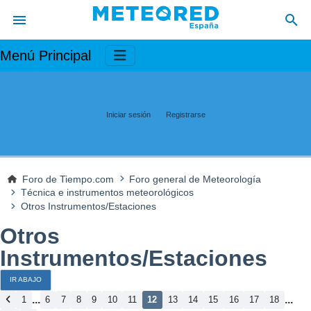
Menú Principal
Iniciar sesión
Registrarse
Foro de Tiempo.com
Foro general de Meteorología
Técnica e instrumentos meteorológicos
Otros Instrumentos/Estaciones
Otros
Instrumentos/Estaciones
IR ABAJO
...
...
1
6
7
8
9
10
11
12
13
14
15
16
17
18