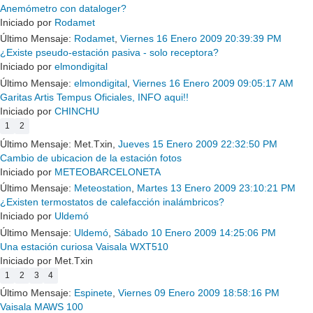
Anemómetro con dataloger?
Iniciado por
Rodamet
Último Mensaje:
Rodamet
,
Viernes 16 Enero 2009 20:39:39 PM
¿Existe pseudo-estación pasiva - solo receptora?
Iniciado por
elmondigital
Último Mensaje:
elmondigital
,
Viernes 16 Enero 2009 09:05:17 AM
Garitas Artis Tempus Oficiales, INFO aqui!!
Iniciado por
CHINCHU
1
2
Último Mensaje: Met.Txin,
Jueves 15 Enero 2009 22:32:50 PM
Cambio de ubicacion de la estación fotos
Iniciado por
METEOBARCELONETA
Último Mensaje:
Meteostation
,
Martes 13 Enero 2009 23:10:21 PM
¿Existen termostatos de calefacción inalámbricos?
Iniciado por
Uldemó
Último Mensaje:
Uldemó
,
Sábado 10 Enero 2009 14:25:06 PM
Una estación curiosa Vaisala WXT510
Iniciado por Met.Txin
1
2
3
4
Último Mensaje:
Espinete
,
Viernes 09 Enero 2009 18:58:16 PM
Vaisala MAWS 100