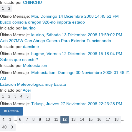
Iniciado por
CHINCHU
1
2
Último Mensaje:
Moi
,
Domingo 14 Diciembre 2008 14:45:51 PM
busco consola oregon 928-no importa estado
Iniciado por
laurino
Último Mensaje:
laurino
,
Sábado 13 Diciembre 2008 13:59:02 PM
Axis 207MW Con Abrigo Casero Para Exterior Funcionando
Iniciado por
damilme
Último Mensaje:
bugme
,
Viernes 12 Diciembre 2008 15:18:04 PM
Sabeis que es esto?
Iniciado por
Meteostation
Último Mensaje:
Meteostation
,
Domingo 30 Noviembre 2008 01:48:21
AM
Estacion Meteorologica muy barata
Iniciado por
Acer
1
2
3
4
5
Último Mensaje:
Tidusp
,
Jueves 27 Noviembre 2008 22:23:28 PM
IR ARRIBA
...
...
1
6
7
8
9
10
11
12
13
14
15
16
17
18
40