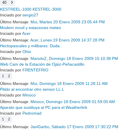
40
KESTREEL-1000 KESTREL-3000
Iniciado por
sergio27
Último Mensaje:
Moi
,
Martes 20 Enero 2009 23:05:44 PM
Modem movil y estaciones meteo
Iniciado por
Acer
Último Mensaje:
Acer
,
Lunes 19 Enero 2009 14:37:28 PM
Hectopascales y milibares. Duda
Iniciado por
Ohio
Último Mensaje:
ManoloZ
,
Domingo 18 Enero 2009 15:10:38 PM
Web Cam de la Estación de Ojáiz-Peñacastillo
Iniciado por
FRENTEFRIO
1
2
Último Mensaje:
Moi
,
Domingo 18 Enero 2009 11:28:11 AM
Pitido al encontrar otro sensor LL.L
Iniciado por
Minoco
Último Mensaje:
Minoco
,
Domingo 18 Enero 2009 01:59:00 AM
Aparato que sustituya al PC para el Weatherlink
Iniciado por
Pedromad
1
2
Último Mensaje:
JaviGarbo
,
Sábado 17 Enero 2009 17:30:22 PM