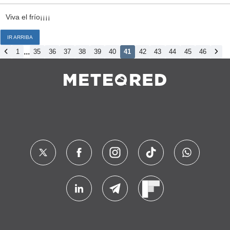
Viva el frío¡¡¡¡
IR ARRIBA
...
1
35
36
37
38
39
40
41
42
43
44
45
46