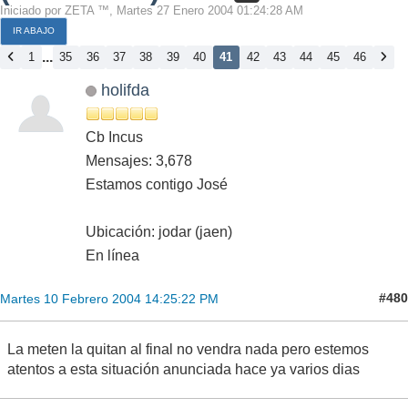
Iniciado por ZETA ™, Martes 27 Enero 2004 01:24:28 AM
IR ABAJO
...
1
35
36
37
38
39
40
41
42
43
44
45
46
holifda
Cb Incus
Mensajes: 3,678
Estamos contigo José
Ubicación: jodar (jaen)
En línea
#480
Martes 10 Febrero 2004 14:25:22 PM
La meten la quitan al final no vendra nada pero estemos
atentos a esta situación anunciada hace ya varios dias