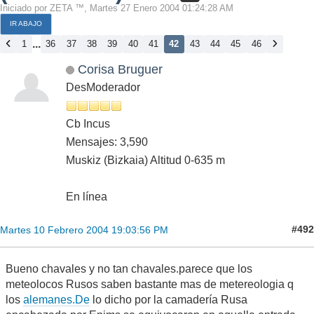
Iniciado por ZETA ™, Martes 27 Enero 2004 01:24:28 AM
IR ABAJO
...
1
36
37
38
39
40
41
42
43
44
45
46
Corisa Bruguer
DesModerador
Cb Incus
Mensajes: 3,590
Muskiz (Bizkaia) Altitud 0-635 m
En línea
#492
Martes 10 Febrero 2004 19:03:56 PM
Bueno chavales y no tan chavales.parece que los
meteolocos Rusos saben bastante mas de metereologia q
los
alemanes.De
lo dicho por la camadería Rusa