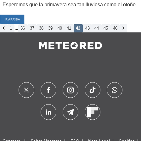
Esperemos que la primavera sea tan lluviosa como el otoño.
IR ARRIBA
...
1
36
37
38
39
40
41
42
43
44
45
46
Contacto
Sobre Nosotros
FAQ
Nota Legal
Cookies