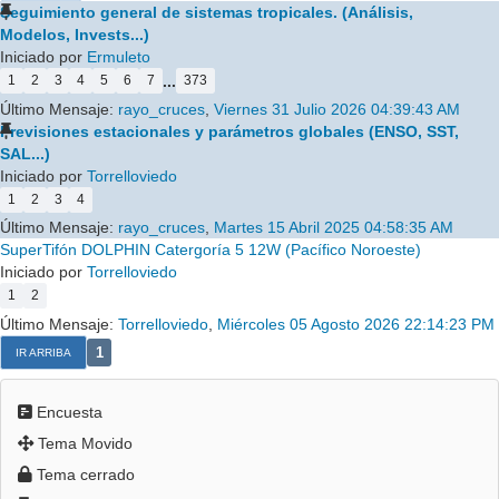
Seguimiento general de sistemas tropicales. (Análisis,
Modelos, Invests...)
Iniciado por
Ermuleto
...
1
2
3
4
5
6
7
373
Último Mensaje:
rayo_cruces
,
Viernes 31 Julio 2026 04:39:43 AM
Previsiones estacionales y parámetros globales (ENSO, SST,
SAL...)
Iniciado por
Torrelloviedo
1
2
3
4
Último Mensaje:
rayo_cruces
,
Martes 15 Abril 2025 04:58:35 AM
SuperTifón DOLPHIN Catergoría 5 12W (Pacífico Noroeste)
Iniciado por
Torrelloviedo
1
2
Último Mensaje:
Torrelloviedo
,
Miércoles 05 Agosto 2026 22:14:23 PM
1
IR ARRIBA
Encuesta
Tema Movido
Tema cerrado