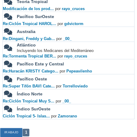
Teoría Tropical
Modificación de los prod...
por
rayo_cruces
Pacífico SurOeste
Re:Ciclón Tropical HAROL...
por
gdvictorm
Australia
Re:Dingani, Freddy y Gab...
por
_00_
Atlántico
Incluyendo los Medicanes del Mediterráneo
Re:Tormenta Tropical BER...
por
rayo_cruces
Pacífico Este y Central
Re:Huracán KRISTY Catego...
por
Pepeavilenho
Pacífico Oeste
Re:Super Tifón BAVI Cate...
por
Torrelloviedo
Índico Norte
Re:Ciclón Tropical Muy S...
por
_00_
Índico SurOeste
Ciclón Tropical 5- Islas...
por
Zamorano
1
IR ABAJO