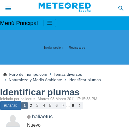
Menú Principal
Iniciar sesión
Registrarse
Foro de Tiempo.com
Temas diversos
Naturaleza y Medio Ambiente
Identificar plumas
Identificar plumas
Iniciado por haliaetus, Martes 08 Marzo 2011 17:15:38 PM
...
1
2
3
4
5
6
7
9
IR ABAJO
haliaetus
Nuevo