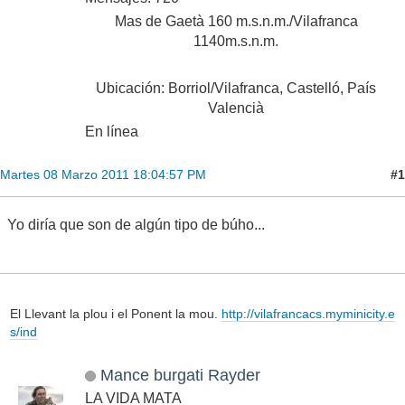
Mas de Gaetà 160 m.s.n.m./Vilafranca
1140m.s.n.m.
Ubicación: Borriol/Vilafranca, Castelló, País
Valencià
En línea
#1
Martes 08 Marzo 2011 18:04:57 PM
Yo diría que son de algún tipo de búho...
El Llevant la plou i el Ponent la mou.
http://vilafrancacs.myminicity.e
s/ind
Mance burgati Rayder
LA VIDA MATA