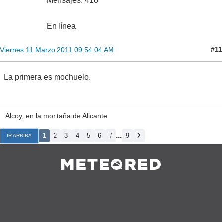
Mensajes: 418
En línea
#11
Viernes 11 Marzo 2011 09:54:04 AM
La primera es mochuelo.
Alcoy, en la montaña de Alicante
...
1
2
3
4
5
6
7
9
IR ARRIBA