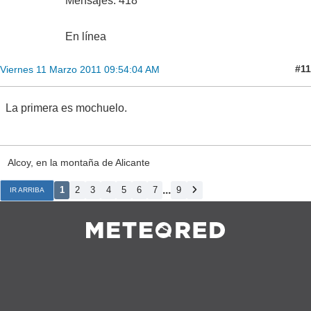
Mensajes: 418
En línea
#11
Viernes 11 Marzo 2011 09:54:04 AM
La primera es mochuelo.
Alcoy, en la montaña de Alicante
...
1
2
3
4
5
6
7
9
IR ARRIBA