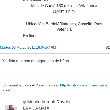
Mas de Gaetà 160 m.s.n.m./Vilafranca
1140m.s.n.m.
Ubicación: Borriol/Vilafranca, Castelló, País
Valencià
En línea
#1
Martes 08 Marzo 2011 18:04:57 PM
Yo diría que son de algún tipo de búho...
El Llevant la plou i el Ponent la mou.
http://vilafrancacs.myminicity.e
s/ind
Mance burgati Rayder
LA VIDA MATA