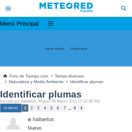
Menú Principal
Iniciar sesión
Registrarse
Foro de Tiempo.com
Temas diversos
Naturaleza y Medio Ambiente
Identificar plumas
Identificar plumas
Iniciado por haliaetus, Martes 08 Marzo 2011 17:15:38 PM
...
1
2
3
4
5
6
7
9
IR ABAJO
haliaetus
Nuevo