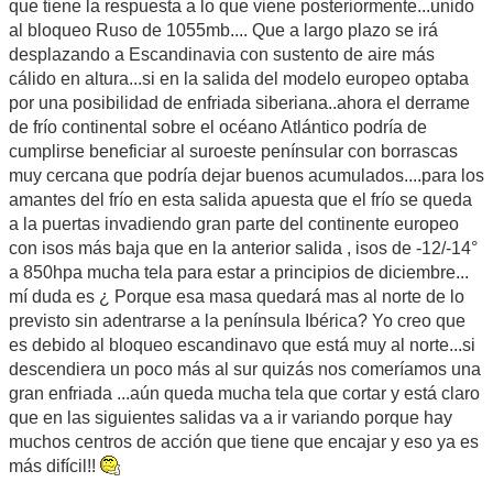
que tiene la respuesta a lo que viene posteriormente...unido
al bloqueo Ruso de 1055mb.... Que a largo plazo se irá
desplazando a Escandinavia con sustento de aire más
cálido en altura...si en la salida del modelo europeo optaba
por una posibilidad de enfriada siberiana..ahora el derrame
de frío continental sobre el océano Atlántico podría de
cumplirse beneficiar al suroeste penínsular con borrascas
muy cercana que podría dejar buenos acumulados....para los
amantes del frío en esta salida apuesta que el frío se queda
a la puertas invadiendo gran parte del continente europeo
con isos más baja que en la anterior salida , isos de -12/-14°
a 850hpa mucha tela para estar a principios de diciembre...
mí duda es ¿ Porque esa masa quedará mas al norte de lo
previsto sin adentrarse a la península Ibérica? Yo creo que
es debido al bloqueo escandinavo que está muy al norte...si
descendiera un poco más al sur quizás nos comeríamos una
gran enfriada ...aún queda mucha tela que cortar y está claro
que en las siguientes salidas va a ir variando porque hay
muchos centros de acción que tiene que encajar y eso ya es
más difícil!!