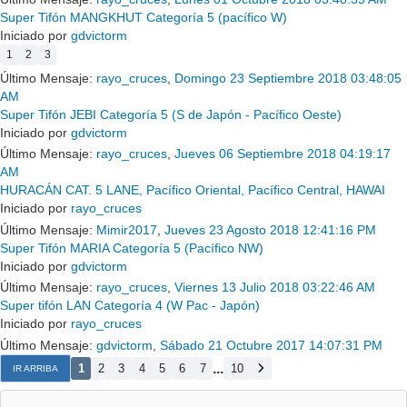
Super Tifón MANGKHUT Categoría 5 (pacífico W)
Iniciado por
gdvictorm
1
2
3
Último Mensaje:
rayo_cruces
,
Domingo 23 Septiembre 2018 03:48:05
AM
Super Tifón JEBI Categoría 5 (S de Japón - Pacífico Oeste)
Iniciado por
gdvictorm
Último Mensaje:
rayo_cruces
,
Jueves 06 Septiembre 2018 04:19:17
AM
HURACÁN CAT. 5 LANE, Pacífico Oriental, Pacífico Central, HAWAI
Iniciado por
rayo_cruces
Último Mensaje:
Mimir2017
,
Jueves 23 Agosto 2018 12:41:16 PM
Super Tifón MARIA Categoría 5 (Pacífico NW)
Iniciado por
gdvictorm
Último Mensaje:
rayo_cruces
,
Viernes 13 Julio 2018 03:22:46 AM
Super tifón LAN Categoría 4 (W Pac - Japón)
Iniciado por
rayo_cruces
Último Mensaje:
gdvictorm
,
Sábado 21 Octubre 2017 14:07:31 PM
...
1
2
3
4
5
6
7
10
IR ARRIBA