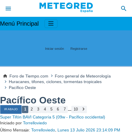
Menú Principal
Iniciar sesión
Registrarse
Foro de Tiempo.com
Foro general de Meteorología
Huracanes, tifones, ciclones, tormentas tropicales
Pacífico Oeste
Pacífico Oeste
...
1
2
3
4
5
6
7
10
IR ABAJO
Super Tifón BAVI Categoría 5 (09w - Pacífico occidental)
Iniciado por
Torrelloviedo
Último Mensaje:
Torrelloviedo
,
Lunes 13 Julio 2026 23:14:09 PM