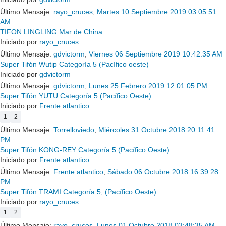
Último Mensaje:
rayo_cruces
,
Martes 10 Septiembre 2019 03:05:51
AM
TIFON LINGLING Mar de China
Iniciado por
rayo_cruces
Último Mensaje:
gdvictorm
,
Viernes 06 Septiembre 2019 10:42:35 AM
Super Tifón Wutip Categoría 5 (Pacífico oeste)
Iniciado por
gdvictorm
Último Mensaje:
gdvictorm
,
Lunes 25 Febrero 2019 12:01:05 PM
Super Tifón YUTU Categoría 5 (Pacífico Oeste)
Iniciado por
Frente atlantico
1
2
Último Mensaje:
Torrelloviedo
,
Miércoles 31 Octubre 2018 20:11:41
PM
Super Tifón KONG-REY Categoría 5 (Pacífico Oeste)
Iniciado por
Frente atlantico
Último Mensaje:
Frente atlantico
,
Sábado 06 Octubre 2018 16:39:28
PM
Super Tifón TRAMI Categoría 5, (Pacífico Oeste)
Iniciado por
rayo_cruces
1
2
Último Mensaje:
rayo_cruces
,
Lunes 01 Octubre 2018 03:48:35 AM