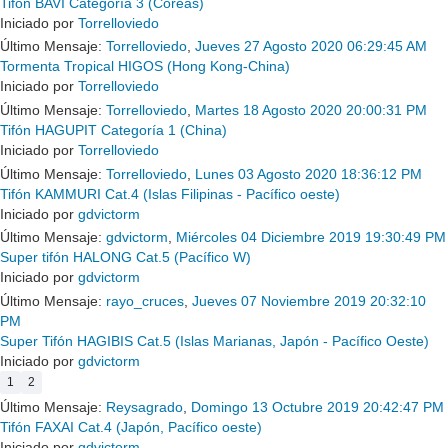
Tifón BAVI Categoría 3 (Coreas)
Iniciado por
Torrelloviedo
Último Mensaje:
Torrelloviedo
,
Jueves 27 Agosto 2020 06:29:45 AM
Tormenta Tropical HIGOS (Hong Kong-China)
Iniciado por
Torrelloviedo
Último Mensaje:
Torrelloviedo
,
Martes 18 Agosto 2020 20:00:31 PM
Tifón HAGUPIT Categoría 1 (China)
Iniciado por
Torrelloviedo
Último Mensaje:
Torrelloviedo
,
Lunes 03 Agosto 2020 18:36:12 PM
Tifón KAMMURI Cat.4 (Islas Filipinas - Pacífico oeste)
Iniciado por
gdvictorm
Último Mensaje:
gdvictorm
,
Miércoles 04 Diciembre 2019 19:30:49 PM
Super tifón HALONG Cat.5 (Pacífico W)
Iniciado por
gdvictorm
Último Mensaje:
rayo_cruces
,
Jueves 07 Noviembre 2019 20:32:10
PM
Super Tifón HAGIBIS Cat.5 (Islas Marianas, Japón - Pacífico Oeste)
Iniciado por
gdvictorm
1
2
Último Mensaje:
Reysagrado
,
Domingo 13 Octubre 2019 20:42:47 PM
Tifón FAXAI Cat.4 (Japón, Pací­fico oeste)
Iniciado por
gdvictorm