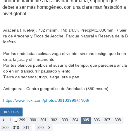
fundamentalmente a la actividad humana, supongo que
debería ser más homogéneo, con una clara manifestación a
nivel global.
Aracena (Huelva). 732 msnm. TM: 14,5º. PrecpM:1.030mm. / Sier
ra de Aracena y Picos de Aroche, Parque Natural y Reserva de la B
iosfera.
Por las onduladas colinas vaga el viento, sin más testigo que la en
cina, la jara y el firmamento.
Por tus blancos pueblos el susurro del tiempo, que pareciera ancla
do en un transcurrir pausado y lento.
Tierra de secanos; trigo, siega, era y pan.
Antequera - Centro geográfico de Andalucía (550 msnm)
https://www.flickr.com/photos/89103999@N08/
IR ARRIBA
...
1
299
300
301
302
303
304
305
306
307
308
...
309
310
311
320