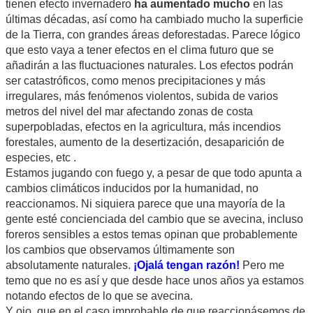
tienen efecto invernadero
ha aumentado mucho
en las
últimas décadas, así como ha cambiado mucho la superficie
de la Tierra, con grandes áreas deforestadas. Parece lógico
que esto vaya a tener efectos en el clima futuro que se
añadirán a las fluctuaciones naturales. Los efectos podrán
ser catastróficos, como menos precipitaciones y más
irregulares, más fenómenos violentos, subida de varios
metros del nivel del mar afectando zonas de costa
superpobladas, efectos en la agricultura, más incendios
forestales, aumento de la desertización, desaparición de
especies, etc .
Estamos jugando con fuego y, a pesar de que todo apunta a
cambios climáticos inducidos por la humanidad, no
reaccionamos. Ni siquiera parece que una mayoría de la
gente esté concienciada del cambio que se avecina, incluso
foreros sensibles a estos temas opinan que probablemente
los cambios que observamos últimamente son
absolutamente naturales.
¡Ojalá tengan razón!
Pero me
temo que no es así y que desde hace unos años ya estamos
notando efectos de lo que se avecina.
Y ojo, que en el caso improbable de que reaccionásemos de