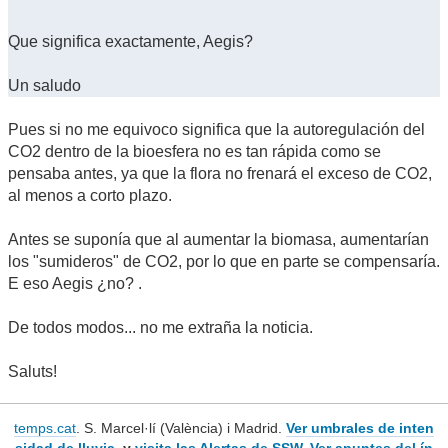
Que significa exactamente, Aegis?
Un saludo
Pues si no me equivoco significa que la autoregulación del
CO2 dentro de la bioesfera no es tan rápida como se
pensaba antes, ya que la flora no frenará el exceso de CO2,
al menos a corto plazo.
Antes se suponía que al aumentar la biomasa, aumentarían
los "sumideros" de CO2, por lo que en parte se compensaría.
E eso Aegis ¿no? .
De todos modos... no me extraña la noticia.
Saluts!
temps.cat
. S. Marcel·lí (València) i Madrid.
Ver umbrales de inten
sidad de lluvia,
y
visita las Alertas de SSW
.
Ver apuntes del ín