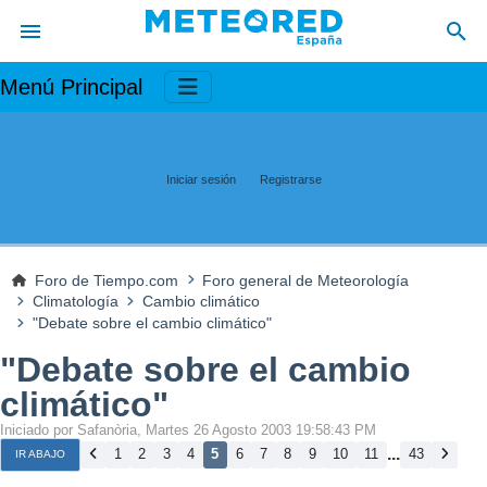
Menú Principal
Iniciar sesión
Registrarse
Foro de Tiempo.com
Foro general de Meteorología
Climatología
Cambio climático
"Debate sobre el cambio climático"
"Debate sobre el cambio
climático"
Iniciado por Safanòria, Martes 26 Agosto 2003 19:58:43 PM
...
1
2
3
4
5
6
7
8
9
10
11
43
IR ABAJO