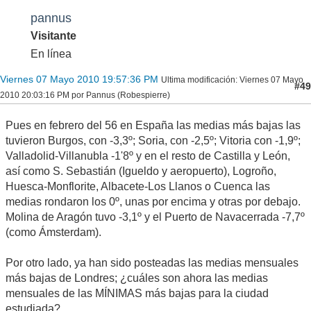
pannus
Visitante
En línea
Viernes 07 Mayo 2010 19:57:36 PM
Ultima modificación
: Viernes 07 Mayo
#49
2010 20:03:16 PM por Pannus (Robespierre)
Pues en febrero del 56 en España las medias más bajas las
tuvieron Burgos, con -3,3º; Soria, con -2,5º; Vitoria con -1,9º;
Valladolid-Villanubla -1'8º y en el resto de Castilla y León,
así como S. Sebastián (Igueldo y aeropuerto), Logroño,
Huesca-Monflorite, Albacete-Los Llanos o Cuenca las
medias rondaron los 0º, unas por encima y otras por debajo.
Molina de Aragón tuvo -3,1º y el Puerto de Navacerrada -7,7º
(como Ámsterdam).
Por otro lado, ya han sido posteadas las medias mensuales
más bajas de Londres; ¿cuáles son ahora las medias
mensuales de las MÍNIMAS más bajas para la ciudad
estudiada?