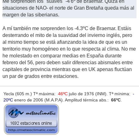
Me sorprenden los "suaves" -4'6º de Braemar. Quizá en
situaciones de NAO- el norte de Gran Bretaña queda más al
margen de las siberianas.
A mí también me sorprenden los -4.3ºC de Braemar. Estáis
desterrando el mito de la suavidad del invierno inglés, pero
al mismo tiempo se está afianzando la idea de que es un
territorio muy homogéneo en lo que respecta al clima. No me
he molestado en comparar medias en España durante
febrero del 56, pero deben salir diferencias abismales entre
capitales de provincia mientras que en UK apenas fluctúan
un par de grados entre estaciones.
Yecla (605 m.) Tª máxima:
46ºC
julio de 1976 (INM). Tª mínima:
-
20ºC
enero de 2006 (M.A.P.A). Amplitud térmica abs.:
66ºC
.