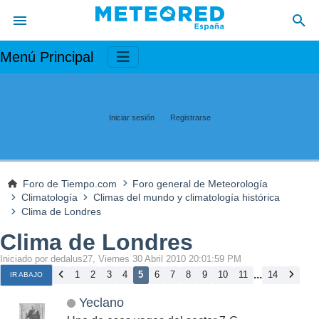
Menú Principal
Iniciar sesión
Registrarse
Foro de Tiempo.com
Foro general de Meteorología
Climatología
Climas del mundo y climatología histórica
Clima de Londres
Clima de Londres
Iniciado por dedalus27, Viernes 30 Abril 2010 20:01:59 PM
...
1
2
3
4
5
6
7
8
9
10
11
14
IR ABAJO
Yeclano