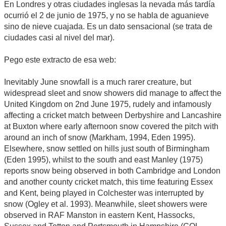
En Londres y otras ciudades inglesas la nevada más tardía
ocurrió el 2 de junio de 1975, y no se habla de aguanieve
sino de nieve cuajada. Es un dato sensacional (se trata de
ciudades casi al nivel del mar).
Pego este extracto de esa web:
Inevitably June snowfall is a much rarer creature, but
widespread sleet and snow showers did manage to affect the
United Kingdom on 2nd June 1975, rudely and infamously
affecting a cricket match between Derbyshire and Lancashire
at Buxton where early afternoon snow covered the pitch with
around an inch of snow (Markham, 1994, Eden 1995).
Elsewhere, snow settled on hills just south of Birmingham
(Eden 1995), whilst to the south and east Manley (1975)
reports snow being observed in both Cambridge and London
and another county cricket match, this time featuring Essex
and Kent, being played in Colchester was interrupted by
snow (Ogley et al. 1993). Meanwhile, sleet showers were
observed in RAF Manston in eastern Kent, Hassocks,