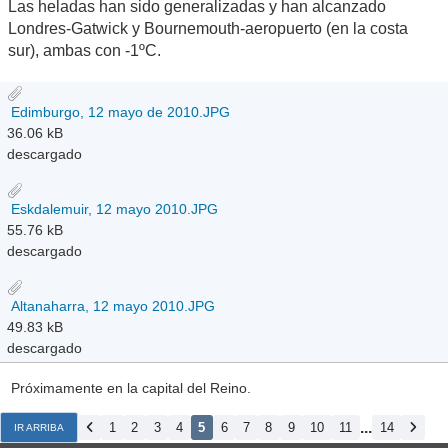
Las heladas han sido generalizadas y han alcanzado
Londres-Gatwick y Bournemouth-aeropuerto (en la costa
sur), ambas con -1ºC.
Edimburgo, 12 mayo de 2010.JPG
36.06 kB
descargado
Eskdalemuir, 12 mayo 2010.JPG
55.76 kB
descargado
Altanaharra, 12 mayo 2010.JPG
49.83 kB
descargado
Próximamente en la capital del Reino.
...
1
2
3
4
5
6
7
8
9
10
11
14
IR ARRIBA