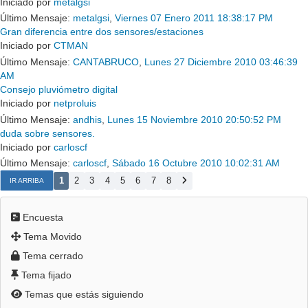
Iniciado por
metalgsi
Último Mensaje:
metalgsi
,
Viernes 07 Enero 2011 18:38:17 PM
Gran diferencia entre dos sensores/estaciones
Iniciado por
CTMAN
Último Mensaje:
CANTABRUCO
,
Lunes 27 Diciembre 2010 03:46:39
AM
Consejo pluviómetro digital
Iniciado por
netproluis
Último Mensaje:
andhis
,
Lunes 15 Noviembre 2010 20:50:52 PM
duda sobre sensores.
Iniciado por
carloscf
Último Mensaje:
carloscf
,
Sábado 16 Octubre 2010 10:02:31 AM
1
2
3
4
5
6
7
8
IR ARRIBA
Encuesta
Tema Movido
Tema cerrado
Tema fijado
Temas que estás siguiendo