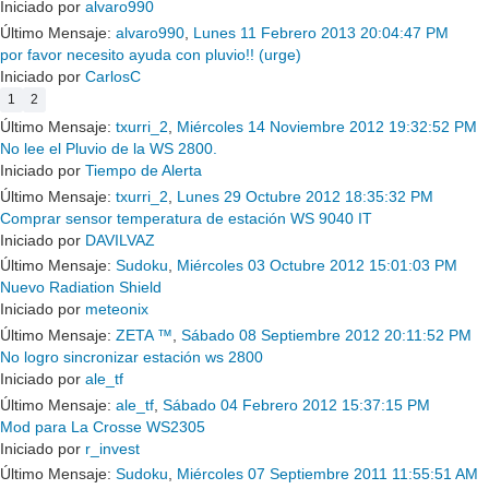
Iniciado por
alvaro990
Último Mensaje:
alvaro990
,
Lunes 11 Febrero 2013 20:04:47 PM
por favor necesito ayuda con pluvio!! (urge)
Iniciado por
CarlosC
1
2
Último Mensaje:
txurri_2
,
Miércoles 14 Noviembre 2012 19:32:52 PM
No lee el Pluvio de la WS 2800.
Iniciado por
Tiempo de Alerta
Último Mensaje:
txurri_2
,
Lunes 29 Octubre 2012 18:35:32 PM
Comprar sensor temperatura de estación WS 9040 IT
Iniciado por
DAVILVAZ
Último Mensaje:
Sudoku
,
Miércoles 03 Octubre 2012 15:01:03 PM
Nuevo Radiation Shield
Iniciado por
meteonix
Último Mensaje:
ZETA ™
,
Sábado 08 Septiembre 2012 20:11:52 PM
No logro sincronizar estación ws 2800
Iniciado por
ale_tf
Último Mensaje:
ale_tf
,
Sábado 04 Febrero 2012 15:37:15 PM
Mod para La Crosse WS2305
Iniciado por
r_invest
Último Mensaje:
Sudoku
,
Miércoles 07 Septiembre 2011 11:55:51 AM