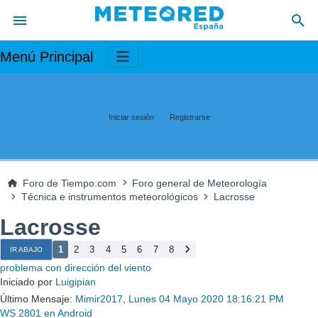
Menú Principal
Iniciar sesión
Registrarse
Foro de Tiempo.com
Foro general de Meteorología
Técnica e instrumentos meteorológicos
Lacrosse
Lacrosse
1
2
3
4
5
6
7
8
IR ABAJO
problema con dirección del viento
Iniciado por
Luigipian
Último Mensaje:
Mimir2017
,
Lunes 04 Mayo 2020 18:16:21 PM
WS 2801 en Android