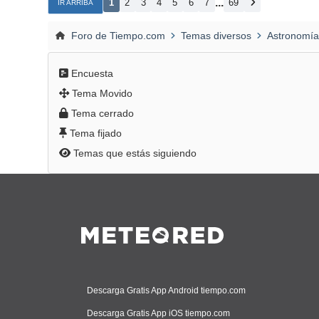
...
1
2
3
4
5
6
7
69
IR ARRIBA
Foro de Tiempo.com
Temas diversos
Astronomía
Encuesta
Tema Movido
Tema cerrado
Tema fijado
Temas que estás siguiendo
Descarga Gratis App Android tiempo.com
Descarga Gratis App iOS tiempo.com