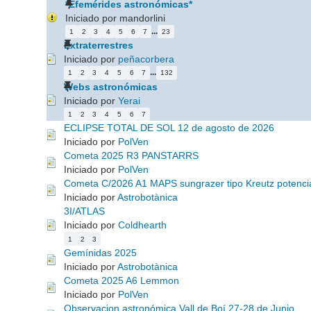
*Efemérides astronómicas*
Iniciado por mandorlini
...
1
2
3
4
5
6
7
23
Extraterrestres
Iniciado por
peñacorbera
...
1
2
3
4
5
6
7
132
Webs astronómicas
Iniciado por
Yerai
1
2
3
4
5
6
7
ECLIPSE TOTAL DE SOL 12 de agosto de 2026
Iniciado por
PolVen
Cometa 2025 R3 PANSTARRS
Iniciado por
PolVen
Cometa C/2026 A1 MAPS sungrazer tipo Kreutz potencia
Iniciado por
Astrobotànica
3I/ATLAS
Iniciado por
Coldhearth
1
2
3
Gemínidas 2025
Iniciado por
Astrobotànica
Cometa 2025 A6 Lemmon
Iniciado por
PolVen
Observacion astronómica Vall de Boí 27-28 de Junio