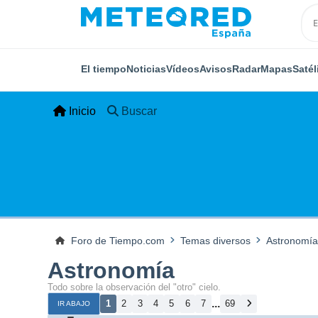
El tiempo
Noticias
Vídeos
Avisos
Radar
Mapas
Satél
Inicio
Buscar
Foro de Tiempo.com
Temas diversos
Astronomía
Astronomía
Todo sobre la observación del "otro" cielo.
...
1
2
3
4
5
6
7
69
IR ABAJO