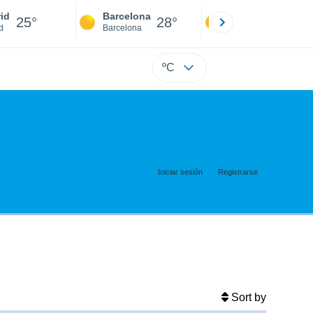
id
Barcelona
Sevilla
25°
28°
25°
d
Barcelona
Sevilla
ºC
Iniciar sesión
Registrarse
Sort by