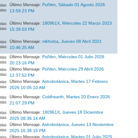
Último Mensaje:
PolVen
,
Sábado 01 Agosto 2026
stas
stas
13:59:23 PM
Último Mensaje:
180961X
,
Miércoles 22 Marzo 2023
stas
stas
15:39:03 PM
Último Mensaje:
nikhotza
,
Jueves 08 Abril 2021
stas
stas
10:46:25 AM
Último Mensaje:
PolVen
,
Miércoles 01 Julio 2026
stas
stas
20:23:16 PM
Último Mensaje:
PolVen
,
Miércoles 29 Abril 2026
stas
stas
12:37:52 PM
Último Mensaje:
Astrobotànica
,
Martes 17 Febrero
stas
stas
2026 10:05:10 AM
Último Mensaje:
Coldhearth
,
Martes 20 Enero 2026
stas
stas
21:07:29 PM
Último Mensaje:
180961X
,
Jueves 18 Diciembre
stas
stas
2025 08:36:14 AM
Último Mensaje:
Astrobotànica
,
Jueves 13 Noviembre
stas
stas
2025 16:38:15 PM
Último Mensaje:
Astrobotànica
,
Martes 01 Julio 2025
stas