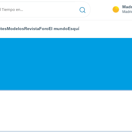
Madr
Madri
ites
Modelos
Revista
Foro
El mundo
Esquí