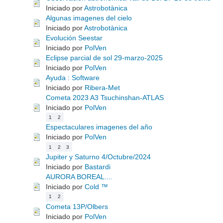
Iniciado por
Astrobotànica
Algunas imagenes del cielo
Iniciado por
Astrobotànica
Evolución Seestar
Iniciado por
PolVen
Eclipse parcial de sol 29-marzo-2025
Iniciado por
PolVen
Ayuda : Software
Iniciado por
Ribera-Met
Cometa 2023 A3 Tsuchinshan-ATLAS
Iniciado por
PolVen
1
2
Espectaculares imagenes del año
Iniciado por
PolVen
1
2
3
Jupiter y Saturno 4/Octubre/2024
Iniciado por
Bastardi
AURORA BOREAL....
Iniciado por
Cold ™
1
2
Cometa 13P/Olbers
Iniciado por
PolVen