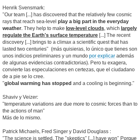
Henrik Svensmark:
"Our team [...] has discovered that the relatively few cosmic
rays that reach sea-level
play a big part in the everyday
weather
. They help to make
low-level clouds
, which
largely
regulate the Earth's surface temperature
[...] The recent
discovery [...] brings to a climax a scientific quest that has
lasted two centuries" (más quisieras, lo único que tienes son
unos indicios preliminares y un mundo
por explicar
además
de algunas evidencias contradictorias). Pero tu exagera,
convierte las especulaciones en certezas, que el ciudadano
de a pie se lo cree.
"
global warming has stopped
and a cooling is beginning."
Shaviv y Veizer:
"temperature variations are due more to cosmic forces than to
the actions of man"
Más de lo mismo.
Patrick Michaels, Fred Singer y David Douglass :
"The science is settled. The "skeptics" [...] have won" Porque