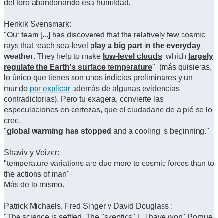
del foro abandonando esa humildad.
Henkik Svensmark:
"Our team [...] has discovered that the relatively few cosmic
rays that reach sea-level
play a big part in the everyday
weather
. They help to make
low-level clouds
, which
largely
regulate the Earth's surface temperature
" (más quisieras,
lo único que tienes son unos indicios preliminares y un
mundo
por explicar
además de algunas evidencias
contradictorias). Pero tu exagera, convierte las
especulaciones en certezas, que el ciudadano de a pié se lo
cree.
"
global warming has stopped
and a cooling is beginning."
Shaviv y Veizer:
"temperature variations are due more to cosmic forces than to
the actions of man"
Más de lo mismo.
Patrick Michaels, Fred Singer y David Douglass :
"The science is settled. The "skeptics" [...] have won" Porque