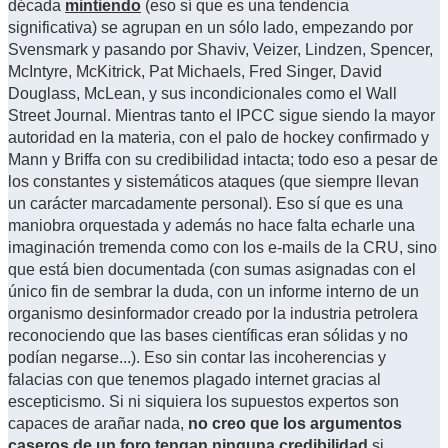
década
mintiendo
(eso sí que es una tendencia
significativa) se agrupan en un sólo lado, empezando por
Svensmark y pasando por Shaviv, Veizer, Lindzen, Spencer,
McIntyre, McKitrick, Pat Michaels, Fred Singer, David
Douglass, McLean, y sus incondicionales como el Wall
Street Journal. Mientras tanto el IPCC sigue siendo la mayor
autoridad en la materia, con el palo de hockey confirmado y
Mann y Briffa con su credibilidad intacta; todo eso a pesar de
los constantes y sistemáticos ataques (que siempre llevan
un carácter marcadamente personal). Eso sí que es una
maniobra orquestada y además no hace falta echarle una
imaginación tremenda como con los e-mails de la CRU, sino
que está bien documentada (con sumas asignadas con el
único fin de sembrar la duda, con un informe interno de un
organismo desinformador creado por la industria petrolera
reconociendo que las bases científicas eran sólidas y no
podían negarse...). Eso sin contar las incoherencias y
falacias con que tenemos plagado internet gracias al
escepticismo. Si ni siquiera los supuestos expertos son
capaces de arañar nada,
no creo que los argumentos
caseros de un foro tengan ninguna credibilidad
si