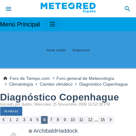
Menú Principal
Iniciar sesión
Registrarse
Foro de Tiempo.com
Foro general de Meteorología
Climatología
Cambio climático
Diagnóstico Copenhague
Diagnóstico Copenhague
Iniciado por diablo, Miércoles 25 Noviembre 2009 16:52:08 PM
IR ABAJO
...
1
2
3
4
5
6
7
8
9
10
11
12
15
ArchibaldHaddock