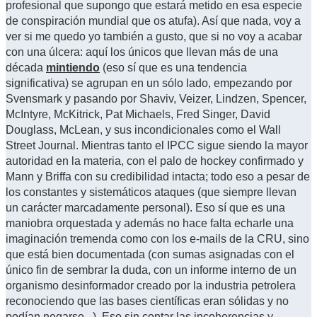
profesional que supongo que estará metido en esa especie
de conspiración mundial que os atufa). Así que nada, voy a
ver si me quedo yo también a gusto, que si no voy a acabar
con una úlcera: aquí los únicos que llevan más de una
década
mintiendo
(eso sí que es una tendencia
significativa) se agrupan en un sólo lado, empezando por
Svensmark y pasando por Shaviv, Veizer, Lindzen, Spencer,
McIntyre, McKitrick, Pat Michaels, Fred Singer, David
Douglass, McLean, y sus incondicionales como el Wall
Street Journal. Mientras tanto el IPCC sigue siendo la mayor
autoridad en la materia, con el palo de hockey confirmado y
Mann y Briffa con su credibilidad intacta; todo eso a pesar de
los constantes y sistemáticos ataques (que siempre llevan
un carácter marcadamente personal). Eso sí que es una
maniobra orquestada y además no hace falta echarle una
imaginación tremenda como con los e-mails de la CRU, sino
que está bien documentada (con sumas asignadas con el
único fin de sembrar la duda, con un informe interno de un
organismo desinformador creado por la industria petrolera
reconociendo que las bases científicas eran sólidas y no
podían negarse...). Eso sin contar las incoherencias y