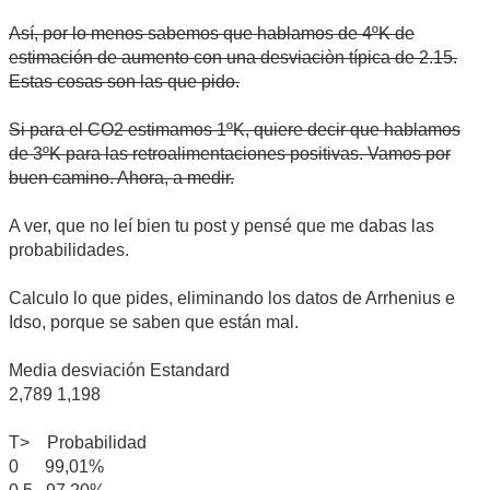
Así, por lo menos sabemos que hablamos de 4ºK de
estimación de aumento con una desviaciòn típica de 2.15.
Estas cosas son las que pido.
Si para el CO2 estimamos 1ºK, quiere decir que hablamos
de 3ºK para las retroalimentaciones positivas. Vamos por
buen camino. Ahora, a medir.
A ver, que no leí bien tu post y pensé que me dabas las
probabilidades.
Calculo lo que pides, eliminando los datos de Arrhenius e
Idso, porque se saben que están mal.
Media desviación Estandard
2,789 1,198
T> Probabilidad
0 99,01%