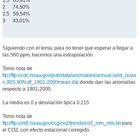
1,5 85,91%
2 74,50%
2,5 59,54%
3 43,01%
Siguiendo con el tema, para no tener que esperar a llegar a
las 560 ppm, hacemos una extrapolación.
Tomo nota de
ftp://ftp.ncdc.noaa.gov/pub/data/anomalies/annual.land_ocea
n.90S.90N.df_1901-2000mean.dat
donde dan las anomalías
respecto a 1901-2000.
La media es 0 y desviación típica 0.215
Tomo nota de
ftp://ftp.cmdl.noaa.gov/ccg/co2/trends/co2_mm_mlo.txt
para
el CO2, con efecto estacional corregido.