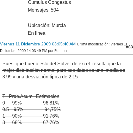
Cumulus Congestus
Mensajes: 504
Ubicación: Murcia
En línea
Viernes 11 Diciembre 2009 03:05:40 AM
Ultima modificación
: Viernes 11
#63
Diciembre 2009 14:03:49 PM por Fortuna
Pues, que bueno esto del Solver de excel. resulta que la
mejor distribución normal para eso datos es una media de
3.99 y una desviación típica de 2.15
T Prob.Acum Estimacion
0 99% 96,81%
0.5 95% 94,75%
1 90% 91,76%
3 68% 67,76%