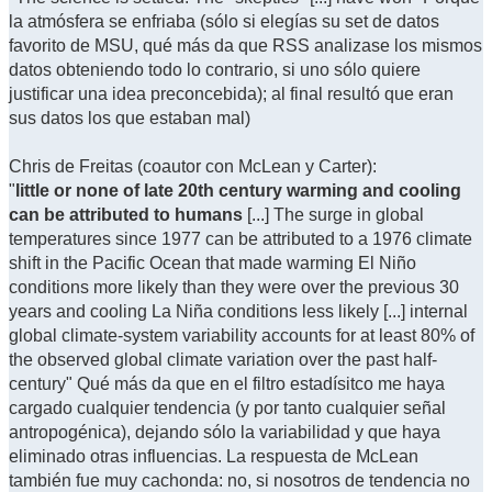
la atmósfera se enfriaba (sólo si elegías su set de datos
favorito de MSU, qué más da que RSS analizase los mismos
datos obteniendo todo lo contrario, si uno sólo quiere
justificar una idea preconcebida); al final resultó que eran
sus datos los que estaban mal)
Chris de Freitas (coautor con McLean y Carter):
"
little or none of late 20th century warming and cooling
can be attributed to humans
[...] The surge in global
temperatures since 1977 can be attributed to a 1976 climate
shift in the Pacific Ocean that made warming El Niño
conditions more likely than they were over the previous 30
years and cooling La Niña conditions less likely [...] internal
global climate-system variability accounts for at least 80% of
the observed global climate variation over the past half-
century" Qué más da que en el filtro estadísitco me haya
cargado cualquier tendencia (y por tanto cualquier señal
antropogénica), dejando sólo la variabilidad y que haya
eliminado otras influencias. La respuesta de McLean
también fue muy cachonda: no, si nosotros de tendencia no