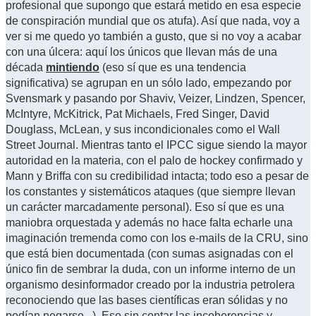
profesional que supongo que estará metido en esa especie
de conspiración mundial que os atufa). Así que nada, voy a
ver si me quedo yo también a gusto, que si no voy a acabar
con una úlcera: aquí los únicos que llevan más de una
década
mintiendo
(eso sí que es una tendencia
significativa) se agrupan en un sólo lado, empezando por
Svensmark y pasando por Shaviv, Veizer, Lindzen, Spencer,
McIntyre, McKitrick, Pat Michaels, Fred Singer, David
Douglass, McLean, y sus incondicionales como el Wall
Street Journal. Mientras tanto el IPCC sigue siendo la mayor
autoridad en la materia, con el palo de hockey confirmado y
Mann y Briffa con su credibilidad intacta; todo eso a pesar de
los constantes y sistemáticos ataques (que siempre llevan
un carácter marcadamente personal). Eso sí que es una
maniobra orquestada y además no hace falta echarle una
imaginación tremenda como con los e-mails de la CRU, sino
que está bien documentada (con sumas asignadas con el
único fin de sembrar la duda, con un informe interno de un
organismo desinformador creado por la industria petrolera
reconociendo que las bases científicas eran sólidas y no
podían negarse...). Eso sin contar las incoherencias y