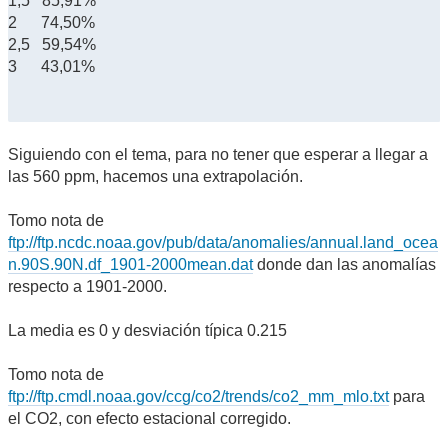
1,5 85,91%
2 74,50%
2,5 59,54%
3 43,01%
Siguiendo con el tema, para no tener que esperar a llegar a
las 560 ppm, hacemos una extrapolación.
Tomo nota de
ftp://ftp.ncdc.noaa.gov/pub/data/anomalies/annual.land_ocea
n.90S.90N.df_1901-2000mean.dat
donde dan las anomalías
respecto a 1901-2000.
La media es 0 y desviación típica 0.215
Tomo nota de
ftp://ftp.cmdl.noaa.gov/ccg/co2/trends/co2_mm_mlo.txt
para
el CO2, con efecto estacional corregido.