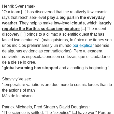
Henrik Svensmark:
"Our team [...] has discovered that the relatively few cosmic
rays that reach sea-level
play a big part in the everyday
weather
. They help to make
low-level clouds
, which
largely
regulate the Earth's surface temperature
[...] The recent
discovery [...] brings to a climax a scientific quest that has
lasted two centuries" (más quisieras, lo único que tienes son
unos indicios preliminares y un mundo
por explicar
además
de algunas evidencias contradictorias). Pero tu exagera,
convierte las especulaciones en certezas, que el ciudadano
de a pie se lo cree.
"
global warming has stopped
and a cooling is beginning."
Shaviv y Veizer:
"temperature variations are due more to cosmic forces than to
the actions of man"
Más de lo mismo.
Patrick Michaels, Fred Singer y David Douglass :
"The science is settled. The "skeptics" [...] have won" Porque