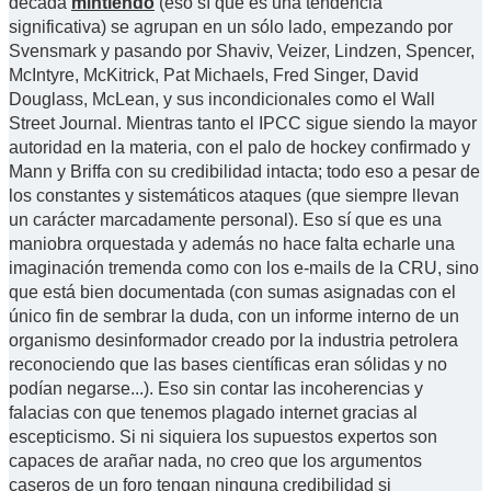
década
mintiendo
(eso sí que es una tendencia
significativa) se agrupan en un sólo lado, empezando por
Svensmark y pasando por Shaviv, Veizer, Lindzen, Spencer,
McIntyre, McKitrick, Pat Michaels, Fred Singer, David
Douglass, McLean, y sus incondicionales como el Wall
Street Journal. Mientras tanto el IPCC sigue siendo la mayor
autoridad en la materia, con el palo de hockey confirmado y
Mann y Briffa con su credibilidad intacta; todo eso a pesar de
los constantes y sistemáticos ataques (que siempre llevan
un carácter marcadamente personal). Eso sí que es una
maniobra orquestada y además no hace falta echarle una
imaginación tremenda como con los e-mails de la CRU, sino
que está bien documentada (con sumas asignadas con el
único fin de sembrar la duda, con un informe interno de un
organismo desinformador creado por la industria petrolera
reconociendo que las bases científicas eran sólidas y no
podían negarse...). Eso sin contar las incoherencias y
falacias con que tenemos plagado internet gracias al
escepticismo. Si ni siquiera los supuestos expertos son
capaces de arañar nada, no creo que los argumentos
caseros de un foro tengan ninguna credibilidad si