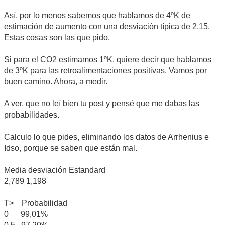
Así, por lo menos sabemos que hablamos de 4ºK de
estimación de aumento con una desviaciòn típica de 2.15.
Estas cosas son las que pido.
Si para el CO2 estimamos 1ºK, quiere decir que hablamos
de 3ºK para las retroalimentaciones positivas. Vamos por
buen camino. Ahora, a medir.
A ver, que no leí bien tu post y pensé que me dabas las
probabilidades.
Calculo lo que pides, eliminando los datos de Arrhenius e
Idso, porque se saben que están mal.
Media desviación Estandard
2,789 1,198
T> Probabilidad
0 99,01%