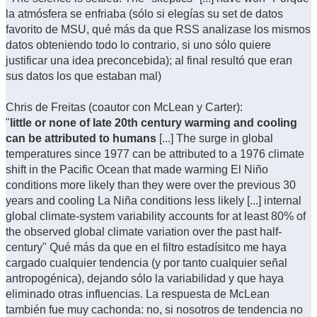
la atmósfera se enfriaba (sólo si elegías su set de datos
favorito de MSU, qué más da que RSS analizase los mismos
datos obteniendo todo lo contrario, si uno sólo quiere
justificar una idea preconcebida); al final resultó que eran
sus datos los que estaban mal)
Chris de Freitas (coautor con McLean y Carter):
"
little or none of late 20th century warming and cooling
can be attributed to humans
[...] The surge in global
temperatures since 1977 can be attributed to a 1976 climate
shift in the Pacific Ocean that made warming El Niño
conditions more likely than they were over the previous 30
years and cooling La Niña conditions less likely [...] internal
global climate-system variability accounts for at least 80% of
the observed global climate variation over the past half-
century" Qué más da que en el filtro estadísitco me haya
cargado cualquier tendencia (y por tanto cualquier señal
antropogénica), dejando sólo la variabilidad y que haya
eliminado otras influencias. La respuesta de McLean
también fue muy cachonda: no, si nosotros de tendencia no