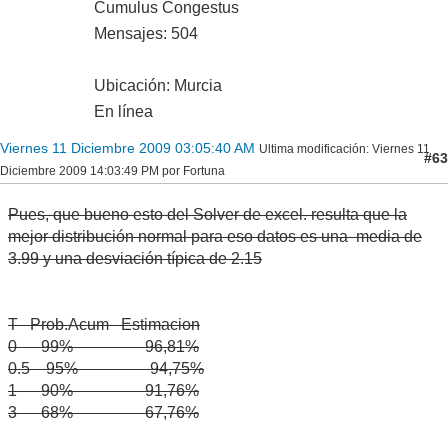
Cumulus Congestus
Mensajes: 504
Ubicación: Murcia
En línea
Viernes 11 Diciembre 2009 03:05:40 AM
Ultima modificación
: Viernes 11
#63
Diciembre 2009 14:03:49 PM por Fortuna
Pues, que bueno esto del Solver de excel. resulta que la
mejor distribución normal para eso datos es una media de
3.99 y una desviación típica de 2.15
T Prob.Acum Estimacion
0 99% 96,81%
0.5 95% 94,75%
1 90% 91,76%
3 68% 67,76%