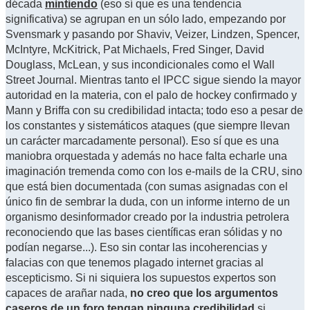
década
mintiendo
(eso sí que es una tendencia
significativa) se agrupan en un sólo lado, empezando por
Svensmark y pasando por Shaviv, Veizer, Lindzen, Spencer,
McIntyre, McKitrick, Pat Michaels, Fred Singer, David
Douglass, McLean, y sus incondicionales como el Wall
Street Journal. Mientras tanto el IPCC sigue siendo la mayor
autoridad en la materia, con el palo de hockey confirmado y
Mann y Briffa con su credibilidad intacta; todo eso a pesar de
los constantes y sistemáticos ataques (que siempre llevan
un carácter marcadamente personal). Eso sí que es una
maniobra orquestada y además no hace falta echarle una
imaginación tremenda como con los e-mails de la CRU, sino
que está bien documentada (con sumas asignadas con el
único fin de sembrar la duda, con un informe interno de un
organismo desinformador creado por la industria petrolera
reconociendo que las bases científicas eran sólidas y no
podían negarse...). Eso sin contar las incoherencias y
falacias con que tenemos plagado internet gracias al
escepticismo. Si ni siquiera los supuestos expertos son
capaces de arañar nada,
no creo que los argumentos
caseros de un foro tengan ninguna credibilidad
si