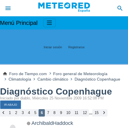
Menú Principal
Iniciar sesión
Registrarse
Foro de Tiempo.com
Foro general de Meteorología
Climatología
Cambio climático
Diagnóstico Copenhague
Diagnóstico Copenhague
Iniciado por diablo, Miércoles 25 Noviembre 2009 16:52:08 PM
IR ABAJO
...
1
2
3
4
5
6
7
8
9
10
11
12
15
ArchibaldHaddock