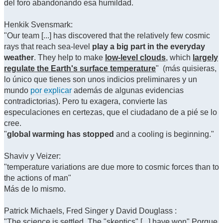
del foro abandonando esa humildad.
Henkik Svensmark:
"Our team [...] has discovered that the relatively few cosmic
rays that reach sea-level
play a big part in the everyday
weather
. They help to make
low-level clouds
, which
largely
regulate the Earth's surface temperature
" (más quisieras,
lo único que tienes son unos indicios preliminares y un
mundo
por explicar
además de algunas evidencias
contradictorias). Pero tu exagera, convierte las
especulaciones en certezas, que el ciudadano de a pié se lo
cree.
"
global warming has stopped
and a cooling is beginning."
Shaviv y Veizer:
"temperature variations are due more to cosmic forces than to
the actions of man"
Más de lo mismo.
Patrick Michaels, Fred Singer y David Douglass :
"The science is settled. The "skeptics" [...] have won" Porque