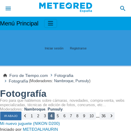
Menú Principal
Iniciar sesión
Registrarse
Foro de Tiempo.com
Fotografia
Fotografía
(Moderadores:
Nambroque
,
Punsuly
)
Fotografía
Foro para que hablemos sobre cámaras, novedades, compra-venta, webs
especializadas, técnicas de edición de fotos, concursos, etc...
Moderadores:
Nambroque
,
Punsuly
.
...
1
2
3
4
5
6
7
8
9
10
36
IR ABAJO
Mi nuevo juguete (NIKON D200)
Iniciado por
METEOALHAURIN