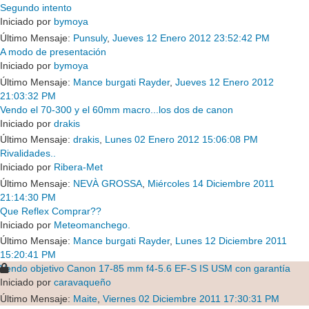
Segundo intento
Iniciado por
bymoya
Último Mensaje:
Punsuly
,
Jueves 12 Enero 2012 23:52:42 PM
A modo de presentación
Iniciado por
bymoya
Último Mensaje:
Mance burgati Rayder
,
Jueves 12 Enero 2012
21:03:32 PM
Vendo el 70-300 y el 60mm macro...los dos de canon
Iniciado por
drakis
Último Mensaje:
drakis
,
Lunes 02 Enero 2012 15:06:08 PM
Rivalidades..
Iniciado por
Ribera-Met
Último Mensaje:
NEVÀ GROSSA
,
Miércoles 14 Diciembre 2011
21:14:30 PM
Que Reflex Comprar??
Iniciado por
Meteomanchego.
Último Mensaje:
Mance burgati Rayder
,
Lunes 12 Diciembre 2011
15:20:41 PM
Vendo objetivo Canon 17-85 mm f4-5.6 EF-S IS USM con garantía
Iniciado por
caravaqueño
Último Mensaje:
Maite
,
Viernes 02 Diciembre 2011 17:30:31 PM