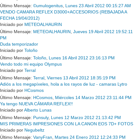
Último Mensaje:
©umulogenitus
,
Lunes 23 Abril 2012 00:15:27 AM
VENDO CAMARA REFLEX D3000+ACCESORIOS (REBAJADA A
FECHA 19/04/2012)
Iniciado por
METEOALHAURIN
Último Mensaje:
METEOALHAURIN
,
Jueves 19 Abril 2012 19:52:11
PM
Duda temporizador
Iniciado por
Toloño
Último Mensaje:
Toloño
,
Lunes 16 Abril 2012 23:16:13 PM
Vendo todo mi equipo Olympus
Iniciado por
Terral
Último Mensaje:
Terral
,
Viernes 13 Abril 2012 18:35:19 PM
Adiós a los megapíxeles, hola a los rayos de luz - camaras Lytro
Iniciado por
HCosmos
Último Mensaje:
HCosmos
,
Miércoles 14 Marzo 2012 23:11:44 PM
Ya tengo NUEVA CÁMARA REFLEX!!
Iniciado por
Alberto Lunas
Último Mensaje:
Punsuly
,
Lunes 12 Marzo 2012 21:13:42 PM
MIS PRIMERAS IMPRESIONES CON LA CANON EOS 7D+ FOTOS
Iniciado por
Negubeltz
Último Mensaje:
VanyFran
,
Martes 24 Enero 2012 12:24:33 PM