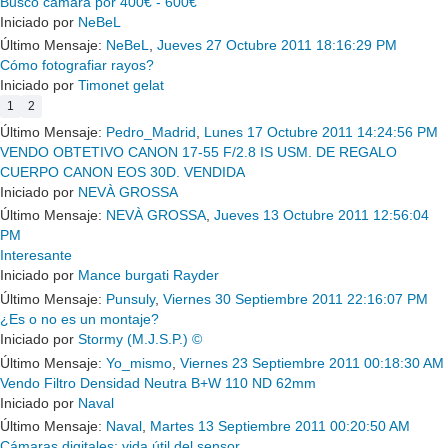
Busco cámara por 400€ - 600€
Iniciado por
NeBeL
Último Mensaje:
NeBeL
,
Jueves 27 Octubre 2011 18:16:29 PM
Cómo fotografiar rayos?
Iniciado por
Timonet gelat
1
2
Último Mensaje:
Pedro_Madrid
,
Lunes 17 Octubre 2011 14:24:56 PM
VENDO OBTETIVO CANON 17-55 F/2.8 IS USM. DE REGALO
CUERPO CANON EOS 30D. VENDIDA
Iniciado por
NEVÀ GROSSA
Último Mensaje:
NEVÀ GROSSA
,
Jueves 13 Octubre 2011 12:56:04
PM
Interesante
Iniciado por
Mance burgati Rayder
Último Mensaje:
Punsuly
,
Viernes 30 Septiembre 2011 22:16:07 PM
¿Es o no es un montaje?
Iniciado por
Stormy (M.J.S.P.) ©
Último Mensaje:
Yo_mismo
,
Viernes 23 Septiembre 2011 00:18:30 AM
Vendo Filtro Densidad Neutra B+W 110 ND 62mm
Iniciado por
Naval
Último Mensaje:
Naval
,
Martes 13 Septiembre 2011 00:20:50 AM
Cámaras digitales: vida útil del sensor