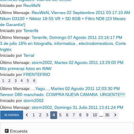
Iniciado por
ReuWeN
Último Mensaje:
ReuWeN
,
Viernes 02 Septiembre 2011 03:17:10 AM
Nikon D3100 + Nikkor 18-55 VR + SD 8GB + Filtro ND8 (23 Meses
de Garantía!)
Iniciado por
Tenerife
Último Mensaje:
Tenerife
,
Domingo 07 Agosto 2011 23:16:17 PM
3 de julio 18% en fotografia, informatica , electrodomesticos, Corte
Inglés
Iniciado por
Terral
Último Mensaje:
storm2002
,
Martes 02 Agosto 2011 13:29:00 PM
Mis primeras fotos en RAW
Iniciado por
FRENTEFRIO
1
2
3
4
5
6
Último Mensaje:
...Yago...
,
Martes 02 Agosto 2011 12:03:30 PM
Sensor D80 manchado. COMPRA NUEVA CAMARA. URGENTE!!!!
Iniciado por
storm2002
Último Mensaje:
storm2002
,
Domingo 31 Julio 2011 13:41:24 PM
...
1
2
3
4
5
6
7
8
9
10
36
IR ARRIBA
Encuesta