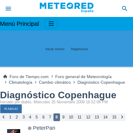
Menú Principal
Iniciar sesión
Registrarse
Foro de Tiempo.com
Foro general de Meteorología
Climatología
Cambio climático
Diagnóstico Copenhague
Diagnóstico Copenhague
Iniciado por diablo, Miércoles 25 Noviembre 2009 16:52:08 PM
IR ABAJO
1
2
3
4
5
6
7
8
9
10
11
12
13
14
15
PeterPan