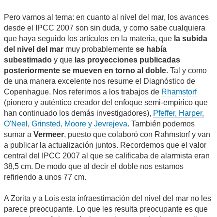
Pero vamos al tema: en cuanto al nivel del mar, los avances
desde el IPCC 2007 son sin duda, y como sabe cualquiera
que haya seguido los artículos en la materia, que
la subida
del nivel del mar
muy probablemente
se había
subestimado
y que
las proyecciones publicadas
posteriormente se mueven en torno al doble
. Tal y como
de una manera excelente nos resume el Diagnóstico de
Copenhague. Nos referimos a los trabajos de
Rhamstorf
(pionero y auténtico creador del enfoque semi-empírico que
han continuado los demás investigadores),
Pfeffer, Harper,
O'Neel
,
Grinsted, Moore y Jevrejeva
. También podemos
sumar a
Vermeer
, puesto que colaboró con Rahmstorf y van
a publicar la actualización juntos. Recordemos que el valor
central del IPCC 2007 al que se calificaba de alarmista eran
38,5 cm. De modo que al decir el doble nos estamos
refiriendo a unos 77 cm.
A Zorita y a Lois esta infraestimación del nivel del mar no les
parece preocupante. Lo que les resulta preocupante es que