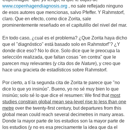
www.copenhagendiagnosis.org
, no sale reflejado ninguno
de esos autores que mencionas, salvo Pfeffer. Y Rahmstorf,
claro. Que en efecto, como dice Zorita, sale
prominentemente reseñado en el capitulillo del nivel del mar.
En todo caso, ¿cual es el problema? ¿Que Zorita haya dicho
que el "diagnóstico" está basado solo en Rahmstorf"? ¿Y
donde dice eso? No lo dice. Solo dice que le preocupa la
selección realizada, que faltan cosas "en contra" que le
parecen muy relevantes (y cita dos de
Nature
), y creo que
hace una gracieta de estadísticos sobre Rahmstorf.
Por cierto, a tí la segunda cita de Zorita te parece que "no
dice lo que yo insinúo". Bueno, yo no sé muy bien lo que
insinúo; solo sé lo que dice el resumen: We find that
most
studies constrain global mean sea-level rise to less than one
metre
over the twenty-first century, but departures from this
global mean could reach several decimetres in many areas.
Donde la mayor parte de los estudios son la mayor parte de
los estudios (y no es esa precisamente la idea que da el