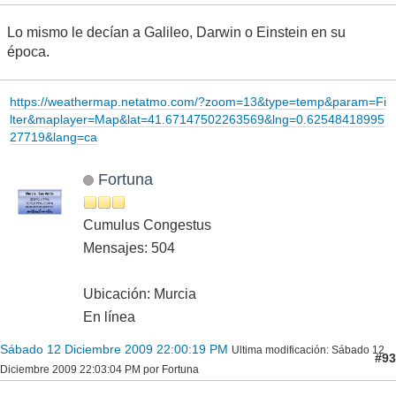
Lo mismo le decían a Galileo, Darwin o Einstein en su
época.
https://weathermap.netatmo.com/?zoom=13&type=temp&param=Fi
lter&maplayer=Map&lat=41.67147502263569&lng=0.62548418995
27719&lang=ca
Fortuna
Cumulus Congestus
Mensajes: 504
Ubicación: Murcia
En línea
Sábado 12 Diciembre 2009 22:00:19 PM
Ultima modificación
: Sábado 12
#93
Diciembre 2009 22:03:04 PM por Fortuna