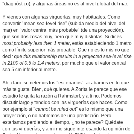
"diagnóstico), y algunas áreas no es al nivel global del mar.
Y vienes con algunas virguerías, muy habituales. Como
convertir "mean sea-level rise" (subida media del nivel del
mar) en "valor central más probable" (de una proyección),
que son dos cosas muy, pero que muy distintas. Si dices
most probably less then 1 meter
, estás estableciendo 1 metro
como límite superior más probable. Que no es lo mismo que
decir que
this relationship results in a projected sea-level rise
in 2100 of 0.5 to 1.4 meters
, por mucho que el valor central
sea 5 cm inferior al metro.
Ah, claro, si metemos los "escenarios", acabamos en lo que
más te guste. Bien, qué quieres. A Zorita le parece que ese
estudio le quita la razón a Rahmstorf, y a ti no. Podemos
discutir largo y tendido con las virguerías que haces. Como
por ejemplo si "
cannot be ruled out
" es lo mismo que una
proyección, o no hablemos de una predicción. Pero
estaríamos perdiendo el tiempo, ¿no te parece? Quédate
con tus virguerías, y a mi me sigue interesando la opinión de