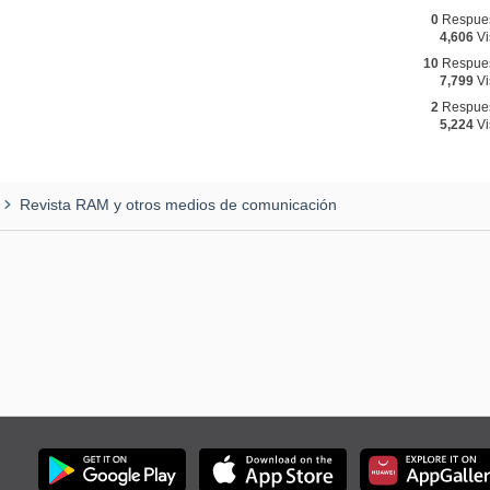
0
Respue
4,606
Vi
10
Respue
7,799
Vi
2
Respue
5,224
Vi
Revista RAM y otros medios de comunicación