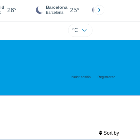
id
Barcelona
Sevilla
26°
25°
25°
d
Barcelona
Sevilla
ºC
Iniciar sesión
Registrarse
Sort by