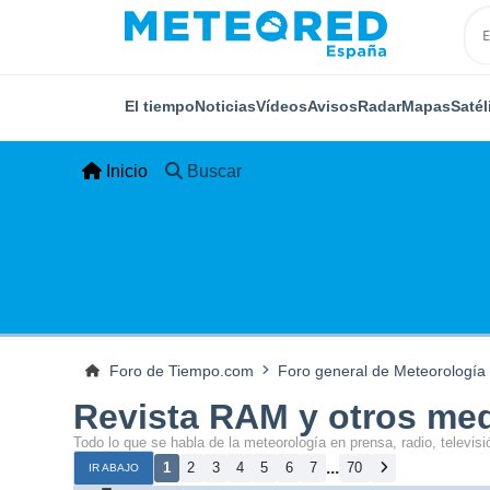
El tiempo
Noticias
Vídeos
Avisos
Radar
Mapas
Satél
Inicio
Buscar
Foro de Tiempo.com
Foro general de Meteorología
Revista RAM y otros me
Todo lo que se habla de la meteorología en prensa, radio, televisió
...
1
2
3
4
5
6
7
70
IR ABAJO