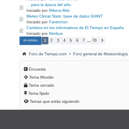
... para la época del año.
Iniciado por
Ribera-Met
Meteo Climat Stats: base de datos GIANT
Iniciado por
Fantomon
Cambios en los informativos de El Tiempo en España
Iniciado por
Nimbus
...
1
2
3
4
5
6
7
70
IR ARRIBA
Foro de Tiempo.com
Foro general de Meteorología
Encuesta
Tema Movido
Tema cerrado
Tema fijado
Temas que estás siguiendo