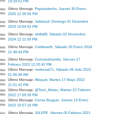
stas
19:29:01 PM
Último Mensaje:
Pepeavilenho
,
Jueves 30 Enero
stas
stas
2025 12:30:56 PM
Último Mensaje:
Jabbaryil
,
Domingo 01 Diciembre
stas
stas
2024 19:04:02 PM
Último Mensaje:
stella88
,
Sábado 02 Noviembre
stas
stas
2024 12:11:09 PM
Último Mensaje:
Coldhearth
,
Sábado 20 Enero 2024
stas
stas
21:48:44 PM
Último Mensaje:
CumulusHumilis
,
Viernes 17
stas
stas
Febrero 2023 12:20:42 PM
Último Mensaje:
meteosat71
,
Sábado 09 Julio 2022
stas
stas
01:06:48 AM
Último Mensaje:
Alloquei
,
Martes 17 Mayo 2022
stas
stas
21:51:42 PM
Último Mensaje:
@Tech_Meteo
,
Martes 22 Febrero
stas
stas
2022 17:09:35 PM
Último Mensaje:
Corisa Bruguer
,
Jueves 13 Enero
stas
stas
2022 19:57:16 PM
Último Mensaje:
JULEPE
,
Viernes 05 Febrero 2021
stas