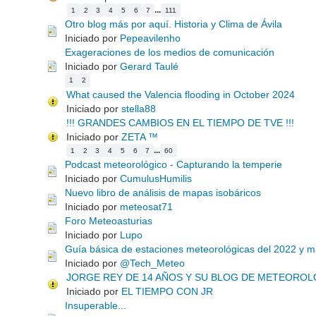
...
1
2
3
4
5
6
7
111
Otro blog más por aquí. Historia y Clima de Ávila
Iniciado por
Pepeavilenho
Exageraciones de los medios de comunicación
Iniciado por
Gerard Taulé
1
2
What caused the Valencia flooding in October 2024
Iniciado por
stella88
!!! GRANDES CAMBIOS EN EL TIEMPO DE TVE !!!
Iniciado por
ZETA ™
...
1
2
3
4
5
6
7
60
Podcast meteorológico - Capturando la temperie
Iniciado por
CumulusHumilis
Nuevo libro de análisis de mapas isobáricos
Iniciado por
meteosat71
Foro Meteoasturias
Iniciado por
Lupo
Guía básica de estaciones meteorológicas del 2022 y mi
Iniciado por
@Tech_Meteo
JORGE REY DE 14 AÑOS Y SU BLOG DE METEOROL
Iniciado por
EL TIEMPO CON JR
Insuperable...