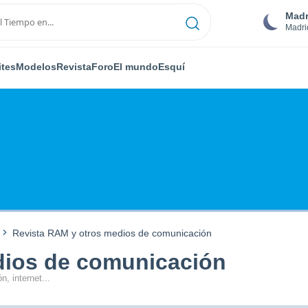
Madr
Madri
ites
Modelos
Revista
Foro
El mundo
Esquí
Revista RAM y otros medios de comunicación
dios de comunicación
n, internet...