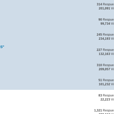
314
Respue
201,091
Vi
90
Respue
99,734
Vi
245
Respue
234,193
Vi
S"
227
Respue
132,163
Vi
310
Respue
209,057
Vi
51
Respue
101,232
Vi
83
Respue
22,223
Vi
1,321
Respue