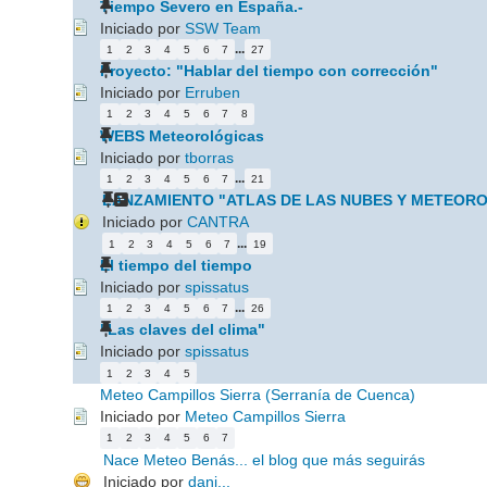
Tiempo Severo en España.-
Iniciado por
SSW Team
...
1
2
3
4
5
6
7
27
Proyecto: "Hablar del tiempo con corrección"
Iniciado por
Erruben
1
2
3
4
5
6
7
8
WEBS Meteorológicas
Iniciado por
tborras
...
1
2
3
4
5
6
7
21
LANZAMIENTO "ATLAS DE LAS NUBES Y METEORO
Iniciado por
CANTRA
...
1
2
3
4
5
6
7
19
El tiempo del tiempo
Iniciado por
spissatus
...
1
2
3
4
5
6
7
26
"Las claves del clima"
Iniciado por
spissatus
1
2
3
4
5
Meteo Campillos Sierra (Serranía de Cuenca)
Iniciado por
Meteo Campillos Sierra
1
2
3
4
5
6
7
Nace Meteo Benás... el blog que más seguirás
Iniciado por
dani...