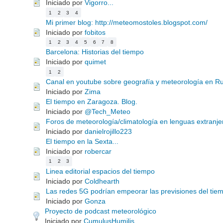
Iniciado por
Vigorro...
1
2
3
4
Mi primer blog: http://meteomostoles.blogspot.com/
Iniciado por
fobitos
1
2
3
4
5
6
7
8
Barcelona: Historias del tiempo
Iniciado por
quimet
1
2
Canal en youtube sobre geografía y meteorología en Ru
Iniciado por
Zima
El tiempo en Zaragoza. Blog.
Iniciado por
@Tech_Meteo
Foros de meteorología/climatología en lenguas extranje
Iniciado por
danielrojillo223
El tiempo en la Sexta...
Iniciado por
robercar
1
2
3
Linea editorial espacios del tiempo
Iniciado por
Coldhearth
Las redes 5G podrían empeorar las previsiones del tie
Iniciado por
Gonza
Proyecto de podcast meteorológico
Iniciado por
CumulusHumilis